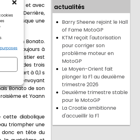
ée en tête et avec
actualités
di soir. Derrière,
 cookies
ais à presque une
ces
Barry Sheene rejoint le Hall
e
of Fame MotoGP
KTM reçoit l'autorisation
s.
 avec Yoann Bonato.
pour corriger son
 purposes
 s mais toujours à
problème moteur en
ent-là, Astier est
MotoGP
ainqueur des trois
Le Moyen-Orient fait
uit l'écart à 0,1 s
plonger la F1 au deuxième
écart en renvoyant
trimestre 2026
mais Bonato de son
Deuxième trimestre stable
 troisième et Yoann
pour le MotoGP
La Croatie ambitionne
d'accueillir la F1
 cette diabolique
veau triompher une
e donc en tête du