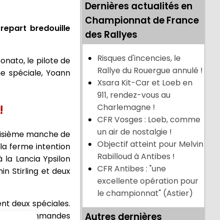
Dernières actualités en
Championnat de France
repart bredouille
des Rallyes
Risques d'incencies, le
onato, le pilote de
Rallye du Rouergue annulé !
me spéciale, Yoann
Xsara Kit-Car et Loeb en
911, rendez-vous au
!
Charlemagne !
CFR Vosges : Loeb, comme
un air de nostalgie !
troisième manche de
Objectif atteint pour Melvin
 la ferme intention
Rabilloud à Antibes !
 la Lancia Ypsilon
CFR Antibes : "une
in Stirling et deux
excellente opération pour
le championnat" (Astier)
nt deux spéciales.
dre les commandes
Autres dernières