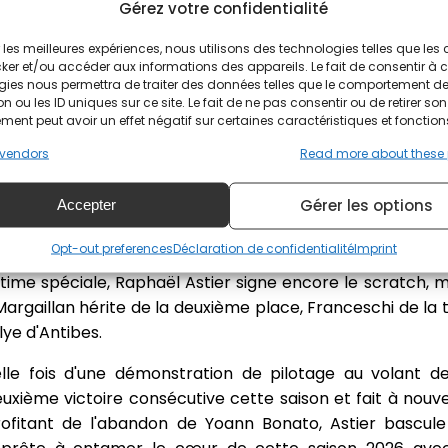
Gérez votre confidentialité
, c'est bien Yoann Bonato qui conclut la première journ
e puisque 8,5 secondes séparent les deux pilotes Same
ir les meilleures expériences, nous utilisons des technologies telles que les
fermement le podium à 27 secondes de Raphaël Astier m
ker et/ou accéder aux informations des appareils. Le fait de consentir à 
gies nous permettra de traiter des données telles que le comportement d
n ou les ID uniques sur ce site. Le fait de ne pas consentir ou de retirer son
ent peut avoir un effet négatif sur certaines caractéristiques et fonction
spéciales plus propices à la Porsche 911, comble l'écart
vendors
Read more about these
 boucle de la fin, les deux ne sont séparés que par 0,9
ent bon. Vainqueur de trois spéciales sur trois à ce mom
Gérer les options
Accepter
mière place. Dernière boucle, Astier refait le coup, v
% de victoires sur cette deuxième journée. Après avoir réd
Opt-out preferences
Déclaration de confidentialité
Imprint
ès-midi, Astier passe devant et creuse immédiatement l'
ltime spéciale, Raphaël Astier signe encore le scratch, 
 Margaillan hérite de la deuxième place, Franceschi de la
lye d'Antibes.
lle fois d'une démonstration de pilotage au volant de
uxième victoire consécutive cette saison et fait à nou
ofitant de l'abandon de Yoann Bonato, Astier bascul