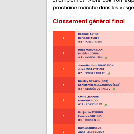
championnat. Alors que l'on s'
prochaine manche dans les Vosges
Classement général final