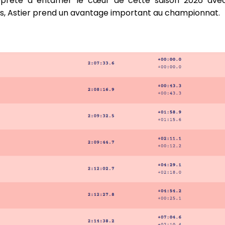
apprête à entamer le cœur de cette saison 2026 ave
, Astier prend un avantage important au championnat.