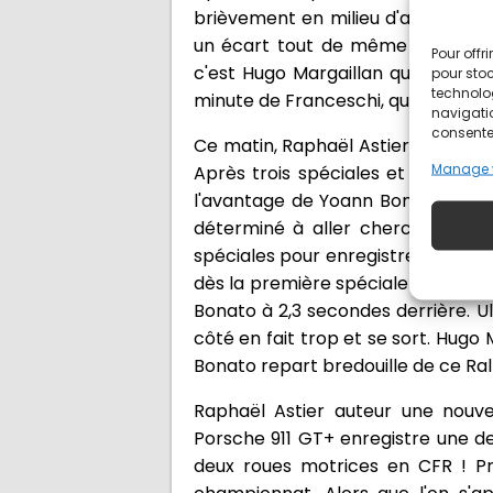
brièvement en milieu d'après-midi
un écart tout de même confortabl
Pour offr
c'est Hugo Margaillan qui tient 
pour stoc
technolo
minute de Franceschi, quatrième.
navigatio
consentem
Ce matin, Raphaël Astier, sur des 
Manage 
Après trois spéciales et donc une
l'avantage de Yoann Bonato qui ti
déterminé à aller chercher la pre
spéciales pour enregistrer donc 100
dès la première spéciale de l'apr
Bonato à 2,3 secondes derrière. U
côté en fait trop et se sort. Hugo
Bonato repart bredouille de ce Ral
Raphaël Astier auteur une nouve
Porsche 911 GT+ enregistre une de
deux roues motrices en CFR ! Pr