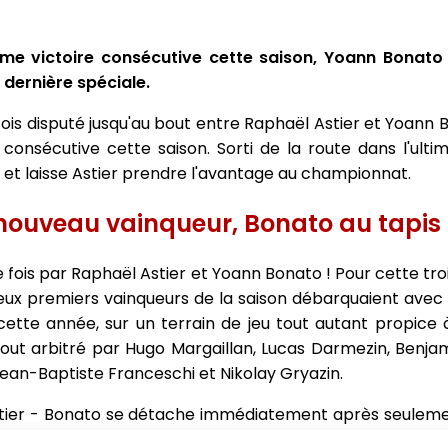
me victoire consécutive cette saison, Yoann Bonato 
 dernière spéciale.
fois disputé jusqu'au bout entre Raphaël Astier et Yoann B
 consécutive cette saison. Sorti de la route dans l'ulti
 et laisse Astier prendre l'avantage au championnat.
 nouveau vainqueur, Bonato au tapis 
le fois par Raphaël Astier et Yoann Bonato ! Pour cette 
 deux premiers vainqueurs de la saison débarquaient avec
ette année, sur un terrain de jeu tout autant propice à
 tout arbitré par Hugo Margaillan, Lucas Darmezin, Benjam
ean-Baptiste Franceschi et Nikolay Gryazin.
Astier - Bonato se détache immédiatement après seuleme
ge est à Yoann Bonato, et si Astier parvient à repren