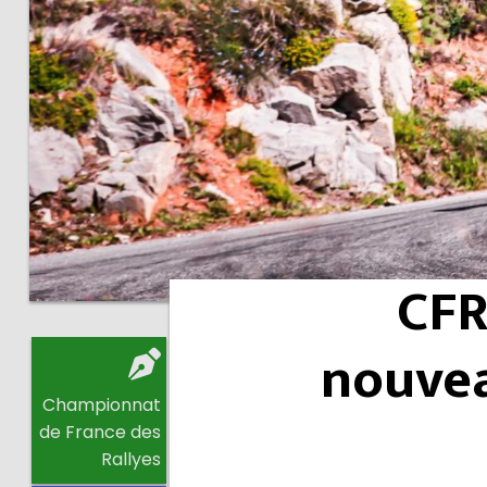
CFR
nouvea
Championnat
de France des
Rallyes