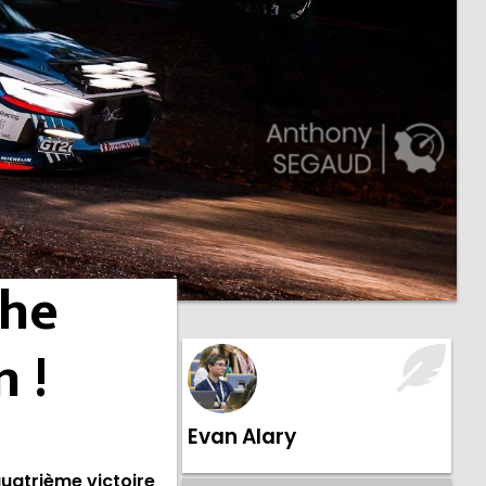
phe
n !
Evan Alary
quatrième victoire