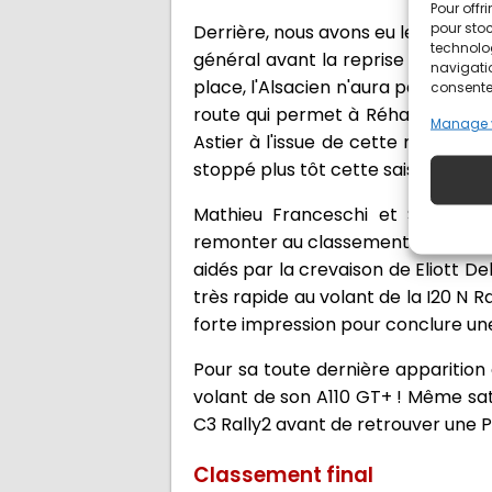
Pour offr
pour stoc
Derrière, nous avons eu le droit à
technolo
général avant la reprise cette ap
navigatio
place, l'Alsacien n'aura pas vu l'a
consentem
route qui permet à Réhane Gany d
Manage 
Astier à l'issue de cette même E
stoppé plus tôt cette saison.
Mathieu Franceschi et Sarah R
remonter au classement et termine
aidés par la crevaison de Eliott De
très rapide au volant de la I20 N 
forte impression pour conclure une
Pour sa toute dernière apparition
volant de son A110 GT+ ! Même sati
C3 Rally2 avant de retrouver une P
Classement final