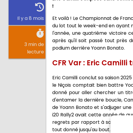
!
Et voilà ! Le Championnat de Fran
Il y a 8 mois
du lot tout le week-end en ayant m
l'année, une quatrième victoire 
après qu'il soit passé tout près d
3 min de
podium derrière Yoann Bonato.
lecture
CFR Var : Eric Camilli 
Eric Camilli conclut sa saison 202
le Niçois comptait bien battre Yo
donné pour aller chercher un titr
d'entamer la dernière boucle, Cami
de Yoann Bonato et s'adjuger une q
i20 Rally2 avait cette année de quo
regrets par rapport à son abando
tout donné jusqu'au bout.