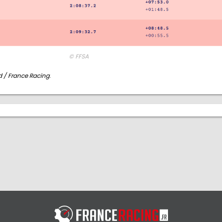
© FFSA
 / France Racing
.