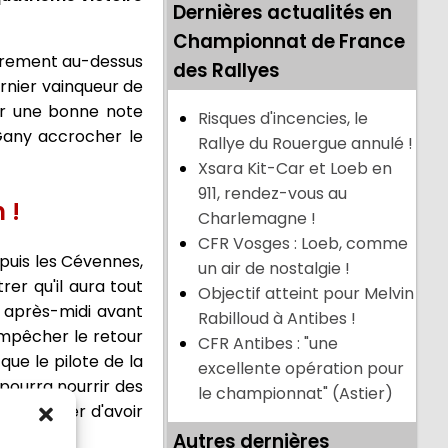
Dernières actualités en
Championnat de France
airement au-dessus
des Rallyes
ernier vainqueur de
sur une bonne note
Risques d'incencies, le
 Gany accrocher le
Rallye du Rouergue annulé !
Xsara Kit-Car et Loeb en
911, rendez-vous au
 !
Charlemagne !
CFR Vosges : Loeb, comme
epuis les Cévennes,
un air de nostalgie !
er qu'il aura tout
Objectif atteint pour Melvin
e après-midi avant
Rabilloud à Antibes !
 empêcher le retour
CFR Antibes : "une
que le pilote de la
excellente opération pour
 pourra nourrir des
le championnat" (Astier)
 reprocher d'avoir
Autres dernières