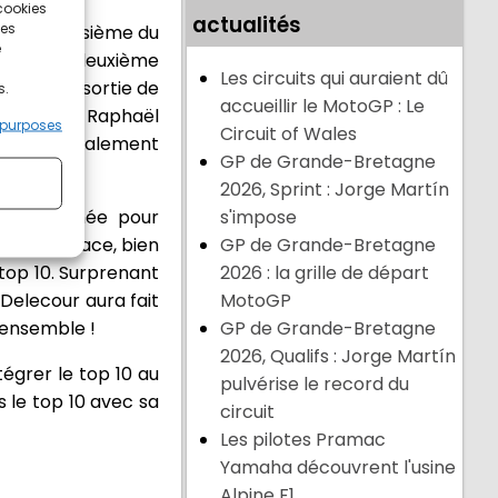
 cookies
actualités
ces
oeb ! Troisième du
e
ato de la deuxième
Les circuits qui auraient dû
côté. Une sortie de
s.
accueillir le MotoGP : Le
sé devant Raphaël
 purposes
Circuit of Wales
gramme brutalement
GP de Grande-Bretagne
2026, Sprint : Jorge Martín
ère journée pour
s'impose
ixième place, bien
GP de Grande-Bretagne
 top 10. Surprenant
2026 : la grille de départ
 Delecour aura fait
MotoGP
'ensemble !
GP de Grande-Bretagne
2026, Qualifs : Jorge Martín
égrer le top 10 au
pulvérise le record du
 le top 10 avec sa
circuit
Les pilotes Pramac
Yamaha découvrent l'usine
Alpine F1