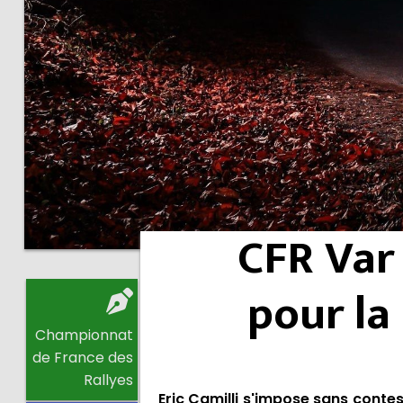
CFR Var 
pour la 
Championnat
de France des
Rallyes
Eric Camilli s'impose sans conte