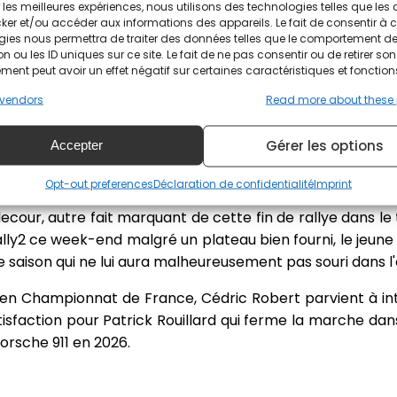
ir les meilleures expériences, nous utilisons des technologies telles que les
ker et/ou accéder aux informations des appareils. Le fait de consentir à 
 un dernier rebondissement avec l'abandon de Sébastien L
gies nous permettra de traiter des données telles que le comportement d
rès-midi et encore en lice pour aller déloger Yoann Bon
n ou les ID uniques sur ce site. Le fait de ne pas consentir ou de retirer son
rrivée de l'ES13 après avoir coincé son A110 GT+ sur le bas-
ent peut avoir un effet négatif sur certaines caractéristiques et fonction
e monter sur le podium puisque le Réunionnais est pas
vendors
Read more about these
S13. Une belle récompense pour celui qui a vu son pro
Gérer les options
Accepter
umeau ont également haussé le ton dans cette derni
Opt-out preferences
Déclaration de confidentialité
Imprint
nt cette ultime manche de la saison à la cinquième et s
lecour, autre fait marquant de cette fin de rallye dans le
Rally2 ce week-end malgré un plateau bien fourni, le jeune
 saison qui ne lui aura malheureusement pas souri dans l
 en Championnat de France, Cédric Robert parvient à int
sfaction pour Patrick Rouillard qui ferme la marche dans
orsche 911 en 2026.