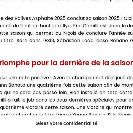
ce des Rallyes Asphalte 2025 conclut sa saison 2025 ! Cl
ené de bout en bout le rallye, Eric Camilli est donc le d
cette saison qui permet au Niçois de conclure l'année 
u titre. Sorti dans l'ES13, Sébastien Loeb laisse Réhane
triomphe pour la dernière de la saison
5 sur une note positive ! Avec le championnat déjà joué d
ann Bonato une quatrième fois cette saison afin de montr
e qui ne sera pas passé loin. Bien installé en tête cett
lli a fait le job dans les deux dernières spéciales pour
uatrième victoire cette saison. Une victoire qui montre 
i aller chercher le titre face à Yoann Bonato. Si le Niçois
n mécanique à Antibes, il ne pourra en revanche pas se
Gérez votre confidentialité