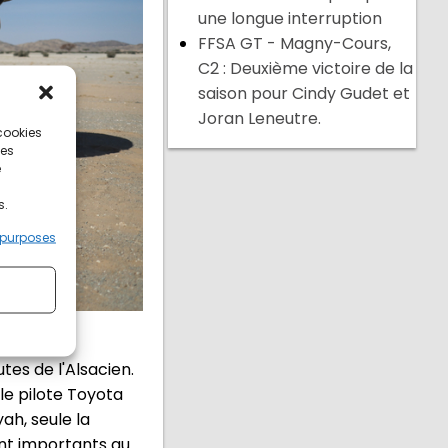
une longue interruption
FFSA GT - Magny-Cours,
C2 : Deuxième victoire de la
saison pour Cindy Gudet et
Joran Leneutre.
 cookies
ces
e
s.
 purposes
es de l'Alsacien.
le pilote Toyota
ah, seule la
ont importants au