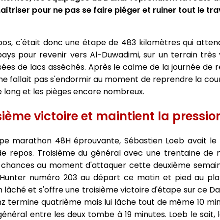
aîtriser pour ne pas se faire piéger et ruiner tout le tra
os, c'était donc une étape de 483 kilomètres qui attend
ays pour revenir vers Al-Duwadimi, sur un terrain très v
rsées de lacs asséchés. Après le calme de la journée de r
ne fallait pas s'endormir au moment de reprendre la cour
e long et les pièges encore nombreux.
ème victoire et maintient la pressio
pe marathon 48H éprouvante, Sébastien Loeb avait le s
e repos. Troisième du général avec une trentaine de m
ses chances au moment d'attaquer cette deuxième semai
e Hunter numéro 203 au départ ce matin et pied au pla
n lâché et s'offre une troisième victoire d'étape sur ce D
ainz termine quatrième mais lui lâche tout de même 10 mi
énéral entre les deux tombe à 19 minutes. Loeb le sait, 