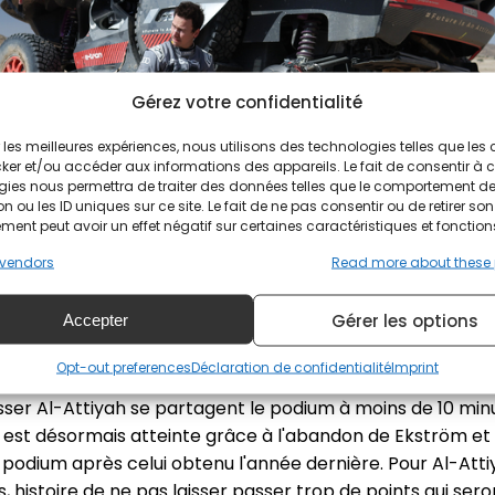
Gérez votre confidentialité
ir les meilleures expériences, nous utilisons des technologies telles que les
ker et/ou accéder aux informations des appareils. Le fait de consentir à 
gies nous permettra de traiter des données telles que le comportement d
n ou les ID uniques sur ce site. Le fait de ne pas consentir ou de retirer son
ent peut avoir un effet négatif sur certaines caractéristiques et fonction
vendors
Read more about these
Gérer les options
Accepter
mil Bergkvist à l'arrêt au kilomètre 51 de l'étape | © A.S.O. / A.Vincent / DPPI
Opt-out preferences
Déclaration de confidentialité
Imprint
ser Al-Attiyah se partagent le podium à moins de 10 minut
ce est désormais atteinte grâce à l'abandon de Ekström et 
dium après celui obtenu l'année dernière. Pour Al-Attiy
 histoire de ne pas laisser passer trop de points qui ser