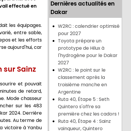
Dernières actualités en
vail effectué en
Dakar
ait les équipages.
W2RC : calendrier optimisé
arié, entre sable,
pour 2027
epos et les efforts
Toyota prépare un
se aujourd'hui, car
prototype de Hilux à
l'hydrogène pour le Dakar
2027
n sur Sainz
W2RC : le point sur le
classement après la
ourire et pouvait
troisième manche en
inutes de retard,
Argentine
ne. Mode chasseur
Ruta 40, Étape 5 : Seth
ncher sur les 483
Quintero s'offre sa
akar 2024. Derrière
première chez les cadors !
nutes. Au terme de
Ruta 40, Étape 4 : Sainz
la victoire à Yanbu
vainqueur, Quintero