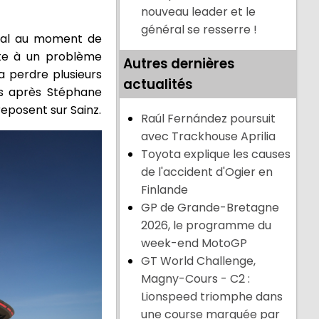
nouveau leader et le
général se resserre !
éral au moment de
ite à un problème
Autres dernières
a perdre plusieurs
actualités
rs après Stéphane
eposent sur Sainz.
Raúl Fernández poursuit
avec Trackhouse Aprilia
Toyota explique les causes
de l'accident d'Ogier en
Finlande
GP de Grande-Bretagne
2026, le programme du
week-end MotoGP
GT World Challenge,
Magny-Cours - C2 :
Lionspeed triomphe dans
une course marquée par