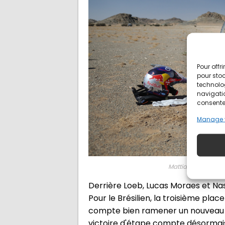
Pour offr
pour stoc
technolo
navigatio
consentem
Manage 
Mattias Ekström et E
Derrière Loeb, Lucas Moraes et Nas
Pour le Brésilien, la troisième pla
compte bien ramener un nouveau po
victoire d'étape compte désormais,