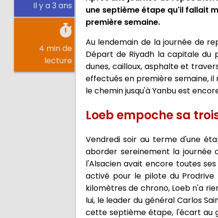
Il y a 3 ans
une septième étape qu'il fallait m
première semaine.
Au lendemain de la journée de rep
4 min de
Départ de Riyadh la capitale du p
lecture
dunes, cailloux, asphalte et trave
effectués en première semaine, il 
le chemin jusqu'à Yanbu est encor
Loeb empoche sa troisi
Vendredi soir au terme d'une éta
aborder sereinement la journée d
l'Alsacien avait encore toutes 
activé pour le pilote du Prodriv
kilomètres de chrono, Loeb n'a rie
lui, le leader du général Carlos S
cette septième étape, l'écart au g