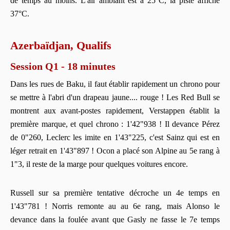
de temps au moins. L'air ambiant est à 25°C, la piste affiche
37°C.
Azerbaïdjan, Qualifs
Session Q1 - 18 minutes
Dans les rues de Baku, il faut établir rapidement un chrono pour
se mettre à l'abri d'un drapeau jaune.... rouge ! Les Red Bull se
montrent aux avant-postes rapidement, Verstappen établit la
première marque, et quel chrono : 1'42"938 ! Il devance Pérez
de 0"260, Leclerc les imite en 1'43"225, c'est Sainz qui est en
léger retrait en 1'43"897 ! Ocon a placé son Alpine au 5e rang à
1"3, il reste de la marge pour quelques voitures encore.
Russell sur sa première tentative décroche un 4e temps en
1'43"781 ! Norris remonte au au 6e rang, mais Alonso le
devance dans la foulée avant que Gasly ne fasse le 7e temps