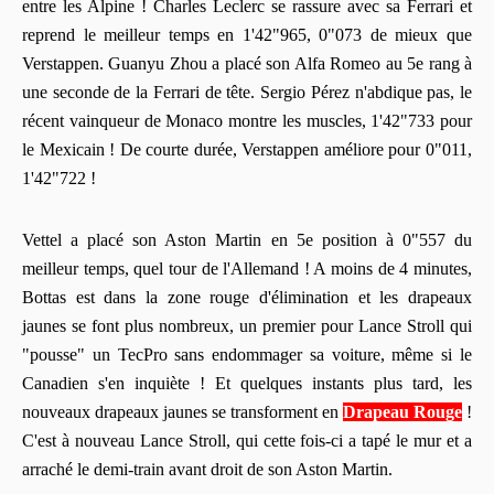
entre les Alpine ! Charles Leclerc se rassure avec sa Ferrari et
reprend le meilleur temps en 1'42"965, 0"073 de mieux que
Verstappen. Guanyu Zhou a placé son Alfa Romeo au 5e rang à
une seconde de la Ferrari de tête. Sergio Pérez n'abdique pas, le
récent vainqueur de Monaco montre les muscles, 1'42"733 pour
le Mexicain ! De courte durée, Verstappen améliore pour 0"011,
1'42"722 !
Vettel a placé son Aston Martin en 5e position à 0"557 du
meilleur temps, quel tour de l'Allemand ! A moins de 4 minutes,
Bottas est dans la zone rouge d'élimination et les drapeaux
jaunes se font plus nombreux, un premier pour Lance Stroll qui
"pousse" un TecPro sans endommager sa voiture, même si le
Canadien s'en inquiète ! Et quelques instants plus tard, les
nouveaux drapeaux jaunes se transforment en
Drapeau Rouge
!
C'est à nouveau Lance Stroll, qui cette fois-ci a tapé le mur et a
arraché le demi-train avant droit de son Aston Martin.