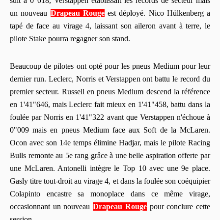
suit à 0"018, Verstappen établissait les records de secteur mais
un nouveau
Drapeau Rouge
est déployé. Nico Hülkenberg a
tapé de face au virage 4, laissant son aileron avant à terre, le
pilote Stake pourra regagner son stand.
Beaucoup de pilotes ont opté pour les pneus Medium pour leur
dernier run. Leclerc, Norris et Verstappen ont battu le record du
premier secteur. Russell en pneus Medium descend la référence
en 1'41"646, mais Leclerc fait mieux en 1'41"458, battu dans la
foulée par Norris en 1'41"322 avant que Verstappen n'échoue à
0"009 mais en pneus Medium face aux Soft de la McLaren.
Ocon avec son 14e temps élimine Hadjar, mais le pilote Racing
Bulls remonte au 5e rang grâce à une belle aspiration offerte par
une McLaren. Antonelli intègre le Top 10 avec une 9e place.
Gasly titre tout-droit au virage 4, et dans la foulée son coéquipier
Colapinto encastre sa monoplace dans ce même virage,
occasionnant un nouveau
Drapeau Rouge
pour conclure cette
session.