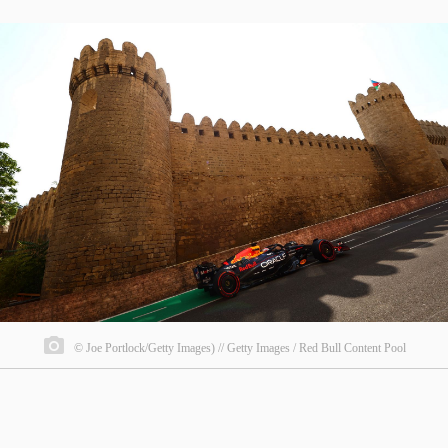
© Joe Portlock/Getty Images) // Getty Images / Red Bull Content Pool