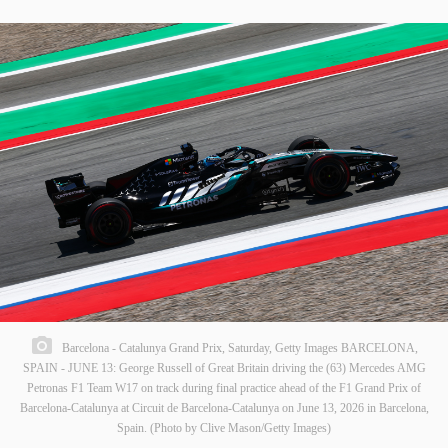
Barcelona - Catalunya Grand Prix, Saturday, Getty Images BARCELONA,
SPAIN - JUNE 13: George Russell of Great Britain driving the (63) Mercedes AMG
Petronas F1 Team W17 on track during final practice ahead of the F1 Grand Prix of
Barcelona-Catalunya at Circuit de Barcelona-Catalunya on June 13, 2026 in Barcelona,
Spain. (Photo by Clive Mason/Getty Images)