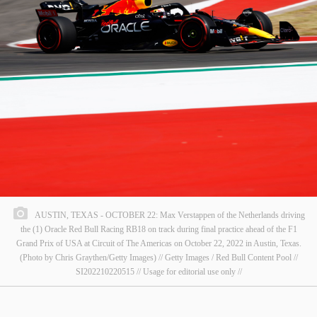
AUSTIN, TEXAS - OCTOBER 22: Max Verstappen of the Netherlands driving
the (1) Oracle Red Bull Racing RB18 on track during final practice ahead of the F1
Grand Prix of USA at Circuit of The Americas on October 22, 2022 in Austin, Texas.
(Photo by Chris Graythen/Getty Images) // Getty Images / Red Bull Content Pool //
SI202210220515 // Usage for editorial use only //