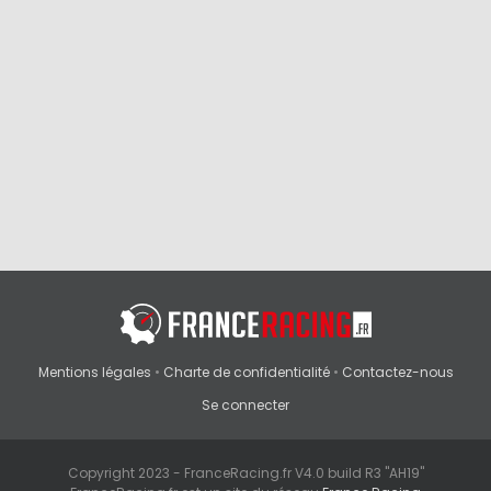
Mentions légales
•
Charte de confidentialité
•
Contactez-nous
Se connecter
Copyright 2023 - FranceRacing.fr V4.0 build R3 "AH19"