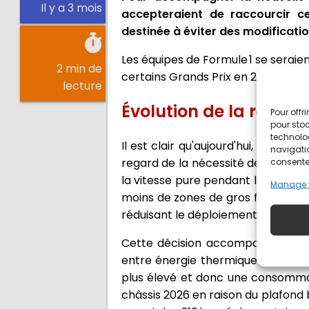
Il y a 3 mois
accepteraient de raccourcir c
destinée à éviter des modificati
Les équipes de Formule 1 se seraie
2 min de
certains Grands Prix en 2027.
lecture
Évolution de la règle
Pour offr
pour stoc
technolo
Il est clair qu'aujourd'hui, une p
navigatio
regard de la nécessité de recharge
consentem
la vitesse pure pendant les courses
Manage 
moins de zones de gros freinages 
réduisant le déploiement des kJ.
Cette décision accompagne la tra
entre énergie thermique et élect
plus élevé et donc une consommati
châssis 2026 en raison du plafond 