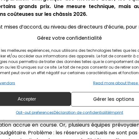
ertains grands prix. Une mesure technique, mais a
ons coûteuses sur les châssis 2026.
nt mises d’accord, au niveau des directeurs d’écurie, pour
Gérez votre confidentialité
mentation technique 2026 en vue ?
ir les meilleures expériences, nous utilisons des technologies telles que les
ker et/ou accéder aux informations des appareils. Le fait de consentir à 
gies nous permettra de traiter des données telles que le comportement d
arité de la puissance à 50/50 entre thermique et électriq
n ou les ID uniques sur ce site. Le fait de ne pas consentir ou de retirer son
r la batterie en roulant, ce qui implique de gros sacrif
ent peut avoir un effet négatif sur certaines caractéristiques et fonction
. Ainsi, la FIA a déjà ajusté sur certains circuit (comme a
vendors
Read more about these
pour récupérer de l'énergie d'électrique, d'amoindrir c
Gérer les options
Accepter
nsition vers une nouvelle architecture moteur, passan
Opt-out preferences
Déclaration de confidentialité
Imprint
rique à un ratio 60/40. Un changement qui implique un 
on accrue en course. Or, plusieurs équipes prévoyaient 
budgétaire. Problème : les réservoirs actuels ne sont pa