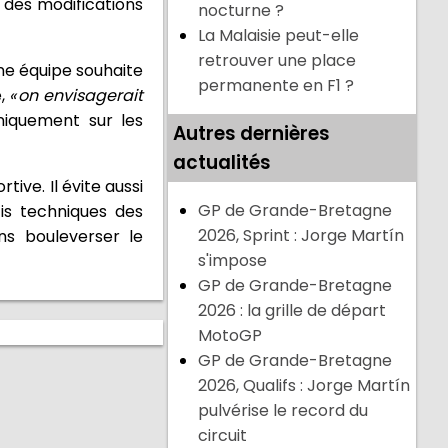
r des modifications
nocturne ?
La Malaisie peut-elle
retrouver une place
une équipe souhaite
permanente en F1 ?
e,
« on envisagerait
niquement sur les
Autres dernières
actualités
ive. Il évite aussi
GP de Grande-Bretagne
is techniques des
2026, Sprint : Jorge Martín
ns bouleverser le
s'impose
GP de Grande-Bretagne
2026 : la grille de départ
MotoGP
GP de Grande-Bretagne
2026, Qualifs : Jorge Martín
pulvérise le record du
circuit