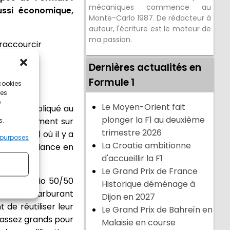
mécaniques commence au
ussi économique,
Monte-Carlo 1987. De rédacteur à
auteur, l'écriture est le moteur de
ma passion.
 raccourcir
Dernières actualités en
Formule 1
 cookies
ces
e
Le Moyen-Orient fait
ue est compliqué au
plonger la F1 au deuxième
ices, notamment sur
s.
trimestre 2026
u Canada) où il y a
 purposes
La Croatie ambitionne
ette dépendance en
d'accueillir la F1
Le Grand Prix de France
t d’un ratio 50/50
Historique déménage à
débit de carburant
Dijon en 2027
de réutiliser leur
Le Grand Prix de Bahreïn en
s assez grands pour
Malaisie en course