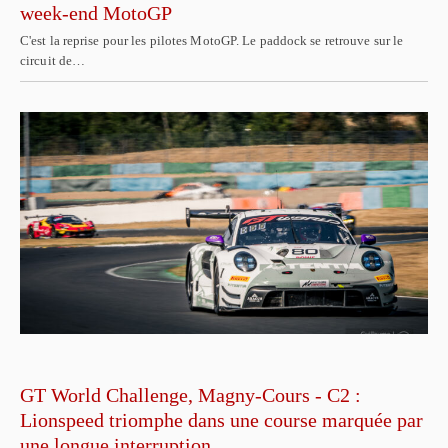
week-end MotoGP
C'est la reprise pour les pilotes MotoGP. Le paddock se retrouve sur le
circuit de…
GT World Challenge, Magny-Cours - C2 :
Lionspeed triomphe dans une course marquée par
une longue interruption