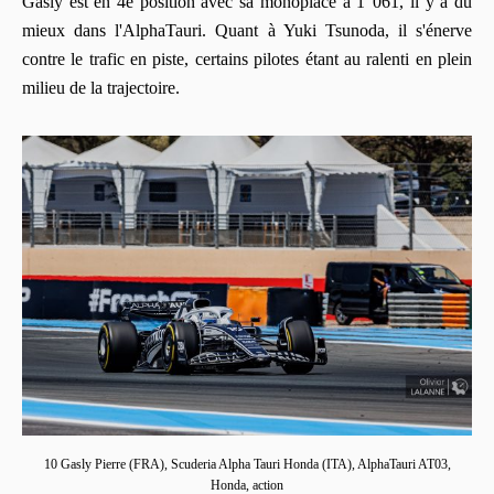
Gasly est en 4e position avec sa monoplace à 1"061, il y a du
mieux dans l'AlphaTauri. Quant à Yuki Tsunoda, il s'énerve
contre le trafic en piste, certains pilotes étant au ralenti en plein
milieu de la trajectoire.
10 Gasly Pierre (FRA), Scuderia Alpha Tauri Honda (ITA), AlphaTauri AT03,
Honda, action