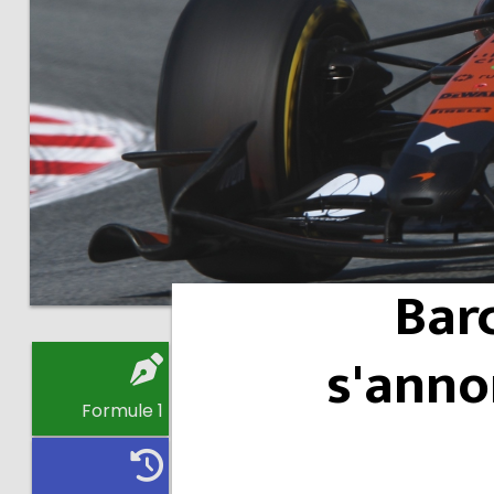
Barc
s'anno
Formule 1