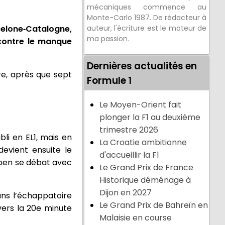
mécaniques commence au
Monte-Carlo 1987. De rédacteur à
elone‑Catalogne,
auteur, l'écriture est le moteur de
ma passion.
 contre le manque
Dernières actualités en
re, après que sept
Formule 1
Le Moyen-Orient fait
plonger la F1 au deuxième
trimestre 2026
li en EL1, mais en
La Croatie ambitionne
 devient ensuite le
d'accueillir la F1
appen se débat avec
Le Grand Prix de France
Historique déménage à
Dijon en 2027
ans l’échappatoire
Le Grand Prix de Bahreïn en
vers la 20e minute
Malaisie en course