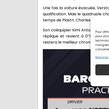
Une fois la voiture évacuée, Verst
qualification. Mais le quadruple 
temps de Piastri. Charles Leclerc s
Son coéquipier Kimi Antonelli, de r
Pour offr
réplique et revient à 0’’048 du tem
pour stoc
technolo
restera le meilleur chrono de la s
navigatio
consentem
Manage 