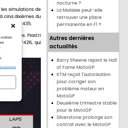
nocturne ?
les simulations de
La Malaisie peut-elle
à cinq dixièmes du
retrouver une place
e en 1’15’’435.
permanente en F1 ?
q dixièmes. Piastri
Autres dernières
 cookies
e un 1’15’’426, qui
ces
actualités
e
s.
Barry Sheene rejoint le Hall
of Fame MotoGP
 purposes
KTM reçoit l'autorisation
pour corriger son
problème moteur en
MotoGP
Deuxième trimestre stable
pour le MotoGP
Silverstone prolonge son
contrat avec le MotoGP