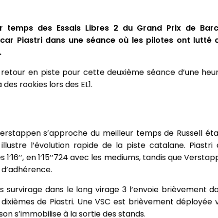
ur temps des Essais Libres 2 du Grand Prix de Barc
ar Piastri dans une séance où les pilotes ont lutté
.
 de retour en piste pour cette deuxième séance d’une heu
 des rookies lors des EL1.
erstappen s’approche du meilleur temps de Russell étab
illustre l’évolution rapide de la piste catalane. Piastri
s 1’16’’, en 1’15’’724 avec les mediums, tandis que Verst
 d’adhérence.
os survirage dans le long virage 3 l’envoie brièvement d
 dixièmes de Piastri. Une VSC est brièvement déployée 
son s’immobilise à la sortie des stands.