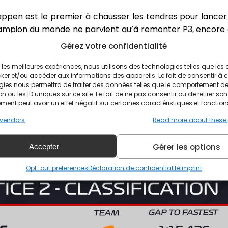
appen est le premier à chausser les tendres pour lancer 
champion du monde ne parvient qu’à remonter P3, encore 
e glisse un temps en P2, avant que Russell ne prenne la têt
Gérez votre confidentialité
etour après avoir cédé sa voiture en EL1, se place P4 à cin
ir les meilleures expériences, nous utilisons des technologies telles que les
ps de Russell. Puis Norris, lui aussi absent en EL1, claqu
ker et/ou accéder aux informations des appareils. Le fait de consentir à 
gies nous permettra de traiter des données telles que le comportement d
éance, pour seulement 0’’009.
n ou les ID uniques sur ce site. Le fait de ne pas consentir ou de retirer son
ent peut avoir un effet négatif sur certaines caractéristiques et fonction
vendors
Read more about these
Gérer les options
Accepter
Opt-out preferences
Déclaration de confidentialité
Imprint