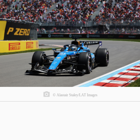
© Alastair Staley/LAT Images