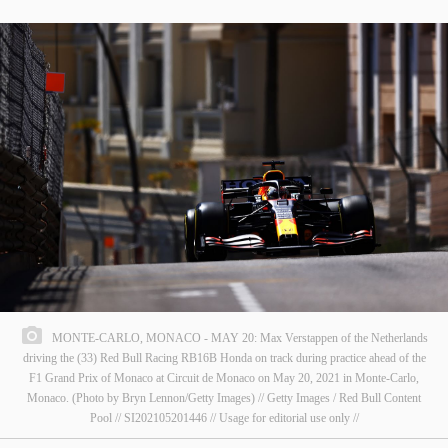
MONTE-CARLO, MONACO - MAY 20: Max Verstappen of the Netherlands
driving the (33) Red Bull Racing RB16B Honda on track during practice ahead of the
F1 Grand Prix of Monaco at Circuit de Monaco on May 20, 2021 in Monte-Carlo,
Monaco. (Photo by Bryn Lennon/Getty Images) // Getty Images / Red Bull Content
Pool // SI202105201446 // Usage for editorial use only //