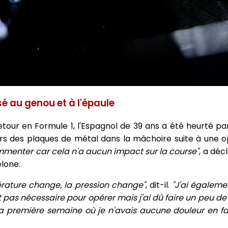
é au genou et à l'épaule
retour en Formule 1, l'Espagnol de 39 ans a été heurté pa
jours des plaques de métal dans la mâchoire suite à une 
menter car cela n'a aucun impact sur la course"
, a déc
lone.
pérature change, la pression change"
, dit-il.
"J'ai égaleme
it pas nécessaire pour opérer mais j'ai dû faire un peu d
 la première semaine où je n'avais aucune douleur en f