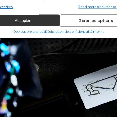
s pas cela"
, a insisté Marko.
vendors
Read more about these
Gérer les options
Accepter
Opt-out preferences
Déclaration de confidentialité
Imprint