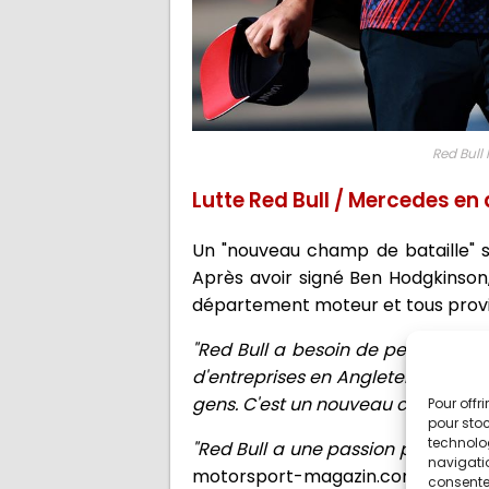
Red Bull
Lutte Red Bull / Mercedes en 
Un "nouveau champ de bataille" 
Après avoir signé Ben Hodgkinson
département moteur et tous prov
"Red Bull a besoin de personnes p
d'entreprises en Angleterre où ils 
gens. C'est un nouveau champ de b
Pour offr
pour stoc
technolo
"Red Bull a une passion pour la co
navigatio
motorsport-magazin.com.
"Merce
consentem