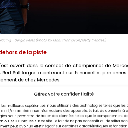
 Racing - Sergio Pérez (Photo by Mark Thompson/Getty Images,)
dehors de la piste
s'est ouvert dans le combat de championnat de Merced
, Red Bull lorgne maintenant sur 5 nouvelles personne
iennent de chez Mercedes.
our son projet"
, a déclaré Toto Wolff de Mercedes.
"Il 
Gérez votre confidentialité
peuvent s'adresser, il fallait donc s'attendre à ce qu'ils 
ataille et une nouvelle partie de la compétition"
, a-t-il
ir les meilleures expériences, nous utilisons des technologies telles que les
ker et/ou accéder aux informations des appareils. Le fait de consentir à 
gies nous permettra de traiter des données telles que le comportement d
urse et toute l'équipe est sur la même base"
, a déclaré l
n ou les ID uniques sur ce site. Le fait de ne pas consentir ou de retirer son
des propose de doubler les salaires des employés qui 
ent peut avoir un effet négatif sur certaines caractéristiques et fonction