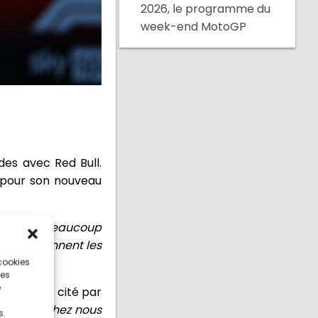
2026, le programme du
week-end MotoGP
es avec Red Bull.
s pour son nouveau
n'y a pas beaucoup
nous braconnent les
 ajouté.
 cookies
ces
e
'autrichien cité par
viennent chez nous
s.