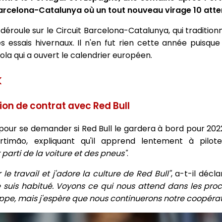
e Barcelona-Catalunya où un tout nouveau virage 10 atten
déroule sur le Circuit Barcelona-Catalunya, qui traditio
 essais hivernaux. Il n'en fut rien cette année puisque 
mola qui a ouvert le calendrier européen.
k
ion de contrat avec Red Bull
t" pour se demander si Red Bull le gardera à bord pour 2022
rtimão, expliquant qu'il apprend lentement à pilo
 parti de la voiture et des pneus"
.
le travail et j'adore la culture de Red Bull"
, a-t-il décl
je suis habitué. Voyons ce qui nous attend dans les pro
pe, mais j'espère que nous continuerons notre coopérat