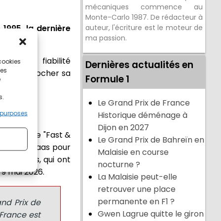
mécaniques commence au
Monte-Carlo 1987. De rédacteur à
 1995, la dernière
auteur, l'écriture est le moteur de
ma passion.
 d'une fiabilité
 cookies
Dernières actualités en
ces
mis de décrocher sa
Formule 1
e
s.
Le Grand Prix de France
 purposes
Historique déménage à
Dijon en 2027
à la parade "Fast &
Le Grand Prix de Bahreïn en
ide de sa Haas pour
Malaisie en course
fférentes, qui ont
nocturne ?
9 mai 2026.
La Malaisie peut-elle
retrouver une place
permanente en F1 ?
and Prix de
Gwen Lagrue quitte le giron
France est