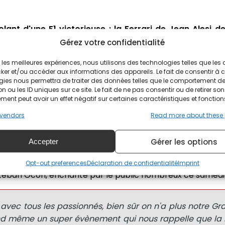
ant d'une F1 victorieuse : la Ferrari de Jean Alesi de
.
Gérez votre confidentialité
e saison ponctuée de nombreuses déceptions à cause
ir les meilleures expériences, nous utilisons des technologies telles que les
ker et/ou accéder aux informations des appareils. Le fait de consentir à 
 Mais, c'est aussi paradoxalement, la saison qui lui a per
gies nous permettra de traiter des données telles que le comportement d
u Canada.
n ou les ID uniques sur ce site. Le fait de ne pas consentir ou de retirer son
ent peut avoir un effet négatif sur certaines caractéristiques et fonction
ari dans le dos
vendors
Read more about these
 dans le Var, sur le Circuit Paul Ricard, pour participer 
Gérer les options
Accepter
storique. Pour l'occasion, il troque le V6 1,6 Turbo hybr
0l de près de 730 ch. Des sensations évidemment très di
Opt-out preferences
Déclaration de confidentialité
Imprint
steban Ocon, enchanté par le public nombreux ce samedi 
 avec tous les passionnés, bien sûr on n'a plus notre Gr
nd même un super évènement qui nous rappelle que la 