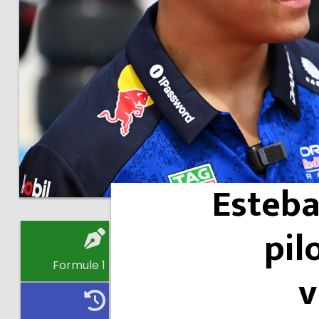
Esteba
pil
Formule 1
v