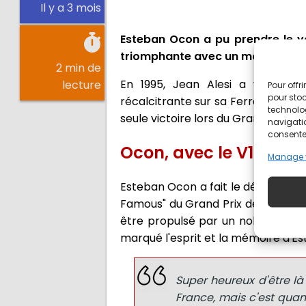
Il y a 3 mois
Esteban Ocon a pu prendre le vol
triomphante avec un moteur V12
2 min de
En 1995, Jean Alesi a vécu un
lecture
Pour offr
pour stoc
récalcitrante sur sa Ferrari 412T2.
technolo
seule victoire lors du Grand Prix d
navigatio
consentem
Ocon, avec le V12 Ferr
Manage 
Esteban Ocon a fait le déplacement
Famous" du Grand Prix de France Hi
être propulsé par un noble V12 3,
marqué l'esprit et la mémoire d'E
Super heureux d'être là
France, mais c'est qua