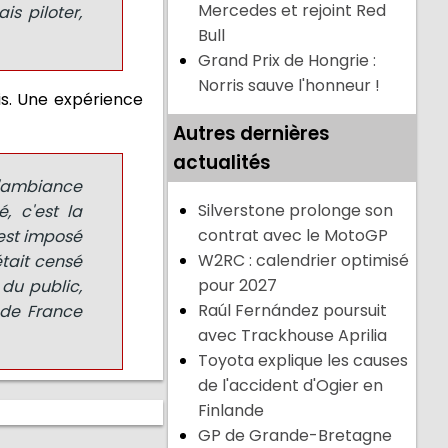
Mercedes et rejoint Red
s piloter,
Bull
Grand Prix de Hongrie :
Norris sauve l'honneur !
is. Une expérience
Autres dernières
actualités
l'ambiance
Silverstone prolonge son
, c'est la
contrat avec le MotoGP
'est imposé
W2RC : calendrier optimisé
était censé
pour 2027
 du public,
Raúl Fernández poursuit
x de France
avec Trackhouse Aprilia
Toyota explique les causes
de l'accident d'Ogier en
Finlande
GP de Grande-Bretagne