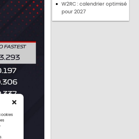
W2RC : calendrier optimisé
pour 2027
 cookies
ces
e
s.