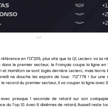
© F1
férence en 1'13"205, plus vite que la Q1, Leclerc va lui r
e dans le premier secteur, le Français coupe la ligne en 1
ri et Hamilton se sont logés derrière Leclerc, mais Norris
nelli ne douche les espoirs de tous : 1'12"778 ! Sur une 
 record du premier secteur, il va couper la ligne avec 0
 avec presque 1 seconde de retard sur son coéquipie
e du Top 10. Avec 6 dixièmes de retard, Russell reste to