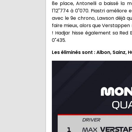
8e place, Antonelli a baissé la m
1'12"774 à 0"070. Piastri améliore 
avec le 9e chrono, Lawson déjà qua
faire mieux, alors que Verstappen 
! Hadjar hisse également sa Red 
0"435.
Les éliminés sont : Albon, Sainz, 