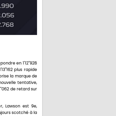
épondre en 1'12"928
'13"162 plus rapide
 brise la marque de
nouvelle tentative,
"062 de retard sur
r, Lawson est 9e,
ujours scotché à la