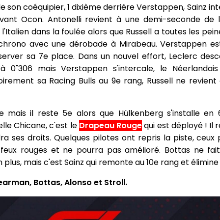
 son coéquipier, 1 dixième derrière Verstappen, Sainz in
vant Ocon. Antonelli revient à une demi-seconde de la
Italien dans la foulée alors que Russell a toutes les pe
r chrono avec une dérobade à Mirabeau. Verstappen est
server sa 7e place. Dans un nouvel effort, Leclerc de
e à 0"306 mais Verstappen s'intercale, le Néerlandai
irement sa Racing Bulls au 9e rang, Russell ne revient
 mais il reste 5e alors que Hülkenberg s'installe en 
lle Chicane, c'est le
Drapeau Rouge
qui est déployé ! Il 
ses droits. Quelques pilotes ont repris la piste, ceux
s feux rouges et ne pourra pas amélioré. Bottas ne fai
plus, mais c'est Sainz qui remonte au 10e rang et élimin
earman, Bottas, Alonso et Stroll.