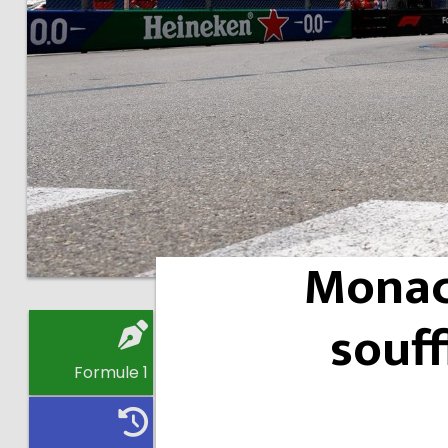
Monaco
souff
Formule 1