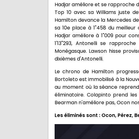
Hadjar améliore et se rapproche de
Top 10 avec sa Williams juste de
Hamilton devance la Mercedes de l'
sa 10e place à 1"458 du meilleu
Hadjar améliore à 1"009 pour con
1'13"293, Antonelli se rapproch
Monégasque. Lawson hisse proviso
dixièmes d'Antonelli.
Le chrono de Hamilton progresse
Bortoleto est immobilisé à la Nouve
au moment où la séance reprendra 
éliminatoire. Colapinto prend le
Bearman n'améliore pas, Ocon non 
Les éliminés sont : Ocon, Pérez, B