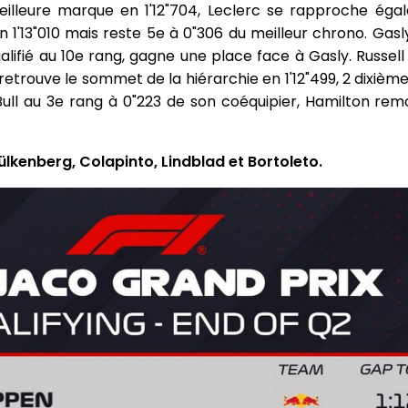
eilleure marque en 1'12"704, Leclerc se rapproche égale
en 1'13"010 mais reste 5e à 0"306 du meilleur chrono. Gasl
lifié au 10e rang, gagne une place face à Gasly. Russell
retrouve le sommet de la hiérarchie en 1'12"499, 2 dixièm
Bull au 3e rang à 0"223 de son coéquipier, Hamilton re
Hülkenberg, Colapinto, Lindblad et Bortoleto.