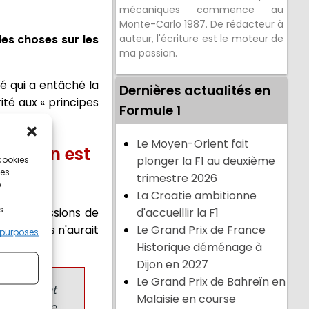
mécaniques commence au
Monte-Carlo 1987. De rédacteur à
des choses sur les
auteur, l'écriture est le moteur de
ma passion.
té qui a entâché la
Dernières actualités en
ité aux « principes
Formule 1
Le Moyen-Orient fait
stappen est
 cookies
plonger la F1 au deuxième
ces
trimestre 2026
e
La Croatie ambitionne
s.
ses impressions de
d'accueillir la F1
ue Norris n'aurait
Le Grand Prix de France
 purposes
Historique déménage à
Dijon en 2027
Le Grand Prix de Bahreïn en
ment soient
Malaisie en course
irecteur de