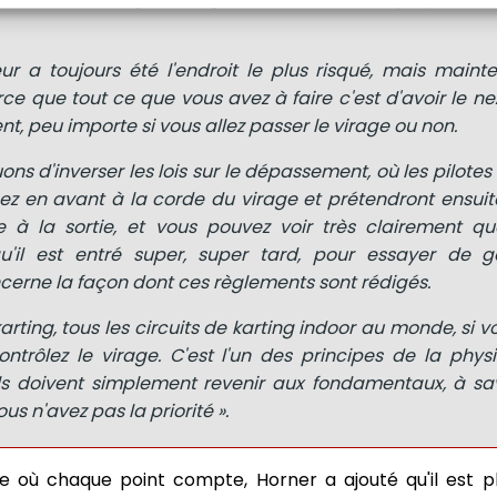
ieur a toujours été l'endroit le plus risqué, mais maint
ce que tout ce que vous avez à faire c'est d'avoir le n
t, peu importe si vous allez passer le virage ou non.
ns d'inverser les lois sur le dépassement, où les pilotes
ez en avant à la corde du virage et prétendront ensuite
ce à la sortie, et vous pouvez voir très clairement qu
 qu'il est entré super, super tard, pour essayer de 
erne la façon dont ces règlements sont rédigés.
karting, tous les circuits de karting indoor au monde, si v
contrôlez le virage. C'est l'un des principes de la phy
ils doivent simplement revenir aux fondamentaux, à sav
ous n'avez pas la priorité ».
e où chaque point compte, Horner a ajouté qu'il est p