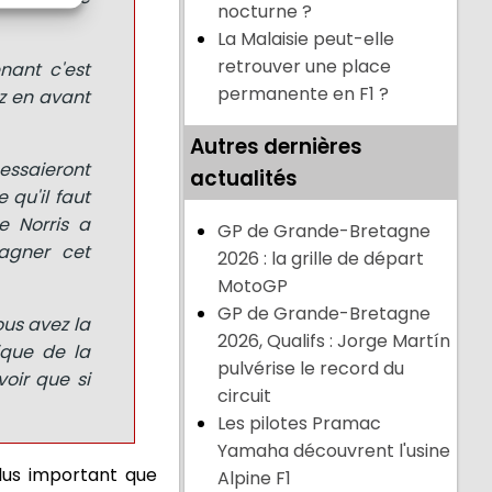
nocturne ?
La Malaisie peut-elle
retrouver une place
enant c'est
permanente en F1 ?
ez en avant
Autres dernières
 essaieront
actualités
 qu'il faut
e Norris a
GP de Grande-Bretagne
gagner cet
2026 : la grille de départ
MotoGP
GP de Grande-Bretagne
ous avez la
2026, Qualifs : Jorge Martín
sique de la
pulvérise le record du
oir que si
circuit
Les pilotes Pramac
Yamaha découvrent l'usine
lus important que
Alpine F1