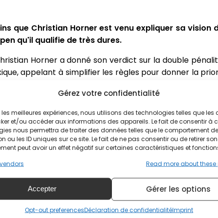
ins que Christian Horner est venu expliquer sa vision 
en qu'il qualifie de très dures.
 Christian Horner a donné son verdict sur la double pénali
e, appelant à simplifier les règles pour donner la prior
Gérez votre confidentialité
 main, prouve que la sanction de Ver
ir les meilleures expériences, nous utilisons des technologies telles que les
ker et/ou accéder aux informations des appareils. Le fait de consentir à 
gies nous permettra de traiter des données telles que le comportement d
n ou les ID uniques sur ce site. Le fait de ne pas consentir ou de retirer son
ent peut avoir un effet négatif sur certaines caractéristiques et fonction
 commissaires de « très sévère », apportant de nombreu
 de la séance de presse d'après-course pour démontrer q
vendors
Read more about these
Gérer les options
Accepter
es et je pense qu'il est important que les règles d'engage
Opt-out preferences
Déclaration de confidentialité
Imprint
nner un avantage à la ligne extérieure », a expliqué le d