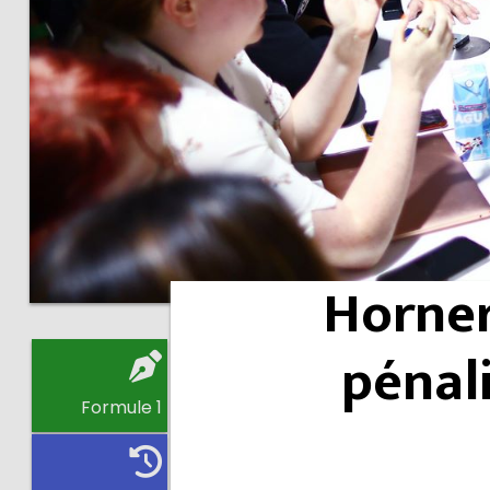
Horner
pénal
Formule 1