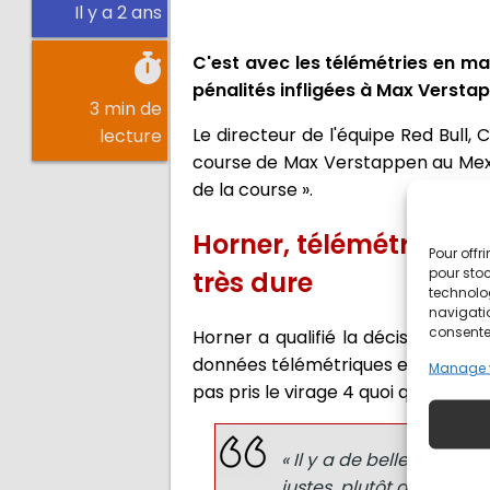
Il y a 2 ans
C'est avec les télémétries en ma
pénalités infligées à Max Verstapp
3 min de
Le directeur de l'équipe Red Bull,
lecture
course de Max Verstappen au Mexiqu
de la course ».
Horner, télémétrie en
Pour offr
pour stoc
très dure
technolo
navigatio
consentem
Horner a qualifié la décision des
données télémétriques et GPS lors
Manage 
pas pris le virage 4 quoi qu'il arrive.
« Il y a de belles cours
justes, plutôt que de do