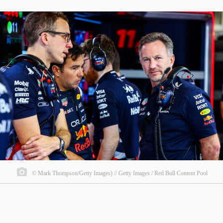
© Mark Thompson/Getty Images) // Getty Images / Red Bull Content Pool