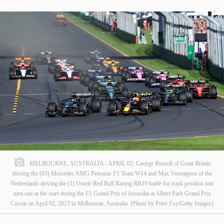
MELBOURNE, AUSTRALIA - APRIL 02: George Russell of Great Britain
driving the (63) Mercedes AMG Petronas F1 Team W14 and Max Verstappen of the
Netherlands driving the (1) Oracle Red Bull Racing RB19 battle for track position into
turn one at the start during the F1 Grand Prix of Australia at Albert Park Grand Prix
Circuit on April 02, 2023 in Melbourne, Australia. (Photo by Peter Fox/Getty Images)