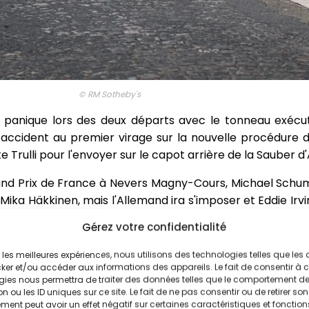
© RM Sotheby's
a panique lors des deux départs avec le tonneau exécu
e accident au premier virage sur la nouvelle procédure
 Trulli pour l'envoyer sur le capot arrière de la Sauber d'A
 Grand Prix de France à Nevers Magny-Cours, Michael Schu
Mika Häkkinen, mais l'Allemand ira s'imposer et Eddie Irv
mier doublé de Maranello depuis 1990.
Gérez votre confidentialité
ir les meilleures expériences, nous utilisons des technologies telles que les
ker et/ou accéder aux informations des appareils. Le fait de consentir à 
gies nous permettra de traiter des données telles que le comportement d
n ou les ID uniques sur ce site. Le fait de ne pas consentir ou de retirer son
ent peut avoir un effet négatif sur certaines caractéristiques et fonction