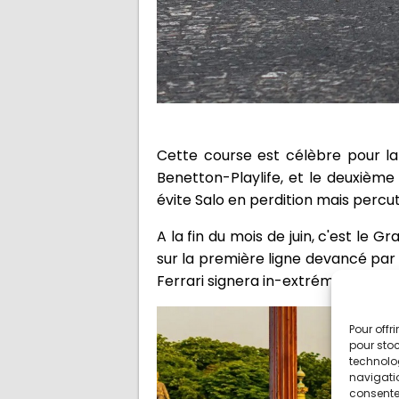
Cette course est célèbre pour l
Benetton-Playlife, et le deuxièm
évite Salo en perdition mais percute
A la fin du mois de juin, c'est le
sur la première ligne devancé par 
Ferrari signera in-extrémis le pre
Pour offr
pour stoc
technolo
navigatio
consentem