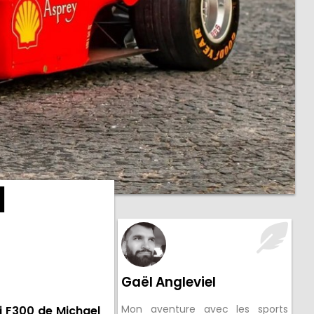
l
Gaël Angleviel
Mon aventure avec les sports
ri F300 de Michael