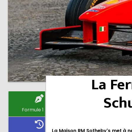
La Fer
Sch
Formule 1
La Maison RM Sotheby's met à nou