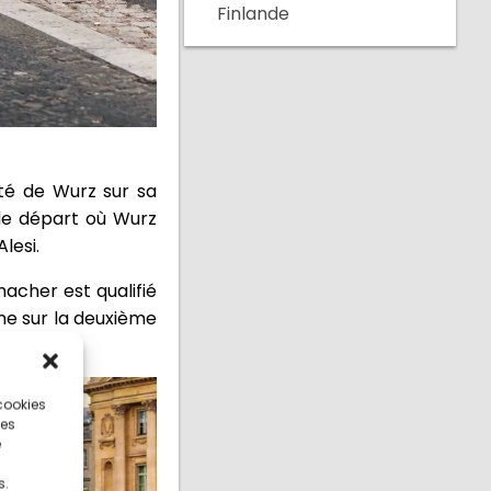
Finlande
té de Wurz sur sa
 de départ où Wurz
lesi.
macher est qualifié
ine sur la deuxième
 cookies
ces
e
s.