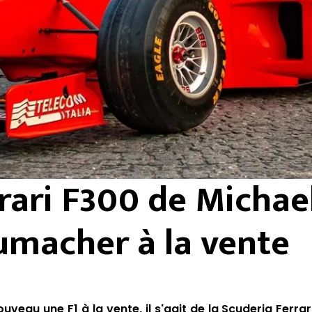
rari F300 de Michae
umacher à la vente
veau une F1 à la vente, il s'agit de la Scuderia Ferra