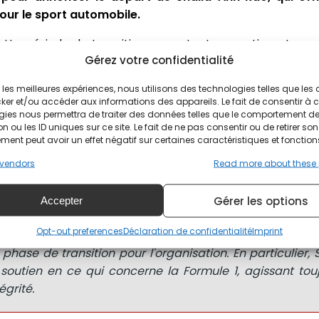
our le sport automobile.
tte période de transition, apportant un soutien et une
Gérez votre confidentialité
tion durant cette période qui touche maintenant à sa fin. 
n de Formule 1. La FIA remercie Shaila-Ann pour son so
ir les meilleures expériences, nous utilisons des technologies telles que les
ker et/ou accéder aux informations des appareils. Le fait de consentir à 
gies nous permettra de traiter des données telles que le comportement d
n ou les ID uniques sur ce site. Le fait de ne pas consentir ou de retirer son
ter la FIA
ent peut avoir un effet négatif sur certaines caractéristiques et fonction
vendors
Read more about these
Gérer les options
Accepter
res de la FIA, je tiens à remercier Shaila-Ann pour sa c
Opt-out preferences
Déclaration de confidentialité
Imprint
le de secrétaire générale intérimaire pour le sport au
phase de transition pour l'organisation. En particulier,
outien en ce qui concerne la Formule 1, agissant tou
égrité.