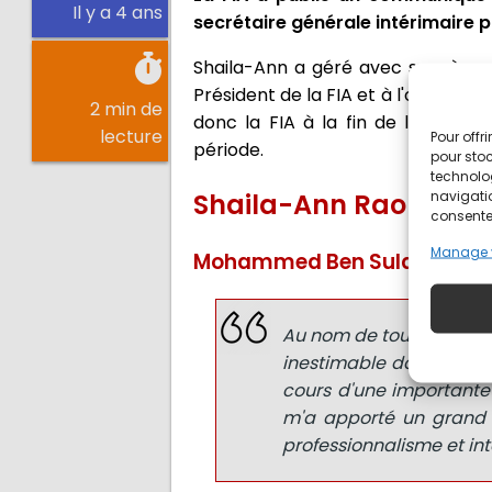
Il y a 4 ans
secrétaire générale intérimaire p
Shaila-Ann a géré avec succès ce
Président de la FIA et à l'organisa
2 min de
donc la FIA à la fin de la saiso
lecture
Pour offr
période.
pour stoc
technolo
navigatio
Shaila-Ann Rao va quit
consentem
Manage 
Mohammed Ben Sulayem
Au nom de tous les memb
inestimable dans son rô
cours d'une importante 
m'a apporté un grand s
professionnalisme et int