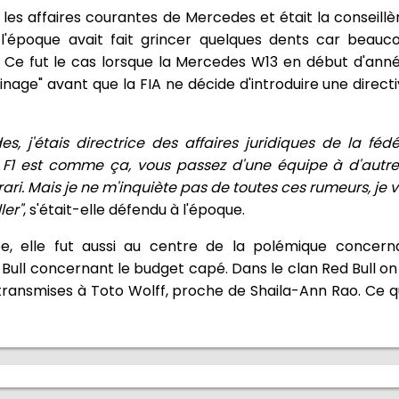
 les affaires courantes de Mercedes et était la conseill
à l'époque avait fait grincer quelques dents car beau
ts. Ce fut le cas lorsque la Mercedes W13 en début d'ann
nage" avant que la FIA ne décide d'introduire une direct
s, j'étais directrice des affaires juridiques de la fédé
 F1 est comme ça, vous passez d'une équipe à d'autr
ri. Mais je ne m'inquiète pas de toutes ces rumeurs, je va
ler"
, s'était-elle défendu à l'époque.
e, elle fut aussi au centre de la polémique concern
d Bull concernant le budget capé. Dans le clan Red Bull o
ransmises à Toto Wolff, proche de Shaila-Ann Rao. Ce qui