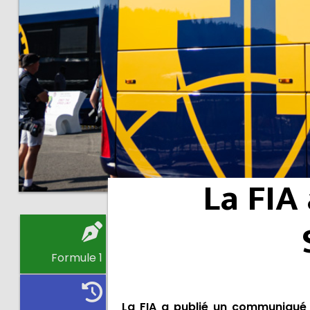
La FIA
Formule 1
La FIA a publié un communiqué 