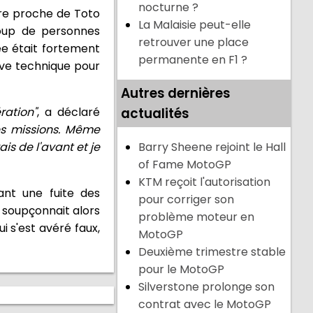
nocturne ?
ère proche de Toto
La Malaisie peut-elle
coup de personnes
retrouver une place
ée était fortement
permanente en F1 ?
ive technique pour
Autres dernières
ration"
, a déclaré
actualités
es missions. Même
is de l'avant et je
Barry Sheene rejoint le Hall
of Fame MotoGP
KTM reçoit l'autorisation
ant une fuite des
pour corriger son
n soupçonnait alors
problème moteur en
 s'est avéré faux,
MotoGP
Deuxième trimestre stable
pour le MotoGP
Silverstone prolonge son
contrat avec le MotoGP