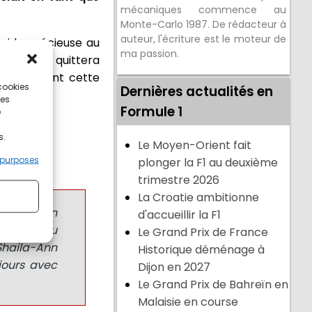
mécaniques commence au
Monte-Carlo 1987. De rédacteur à
auteur, l'écriture est le moteur de
 aide précieuse au
ma passion.
Shaila-Ann quittera
utien durant cette
 cookies
Dernières actualités en
ces
Formule 1
e
s.
Le Moyen-Orient fait
 purposes
plonger la F1 au deuxième
trimestre 2026
La Croatie ambitionne
ontribution
d'accueillir la F1
tomobile au
Le Grand Prix de France
 Shaila-Ann
Historique déménage à
jours avec
Dijon en 2027
Le Grand Prix de Bahreïn en
Malaisie en course