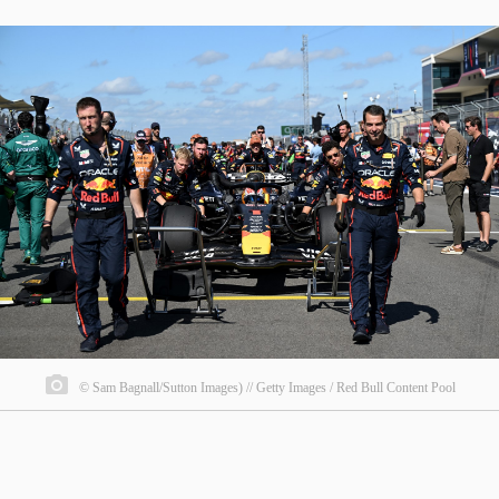
© Sam Bagnall/Sutton Images) // Getty Images / Red Bull Content Pool