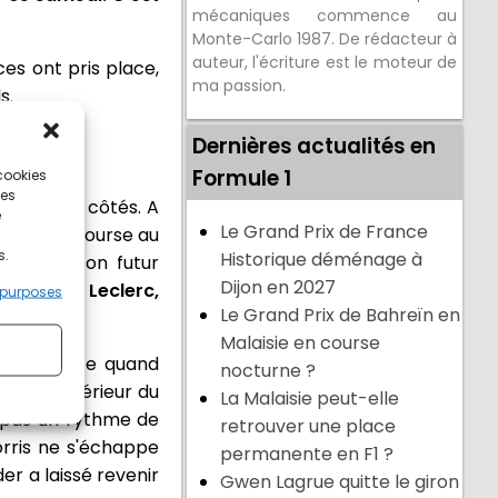
mécaniques commence au
Monte-Carlo 1987. De rédacteur à
auteur, l'écriture est le moteur de
aces ont pris place,
ma passion.
s.
Dernières actualités en
Formule 1
 cookies
ces
sell à ses côtés. A
e
Le Grand Prix de France
ête de la course au
s.
Historique déménage à
leur sur son futur
Dijon en 2027
 Hamilton, Leclerc,
 purposes
Le Grand Prix de Bahreïn en
Malaisie en course
mais compte quand
nocturne ?
er à l'intérieur du
La Malaisie peut-elle
'a pas un rythme de
retrouver une place
orris ne s'échappe
permanente en F1 ?
der a laissé revenir
Gwen Lagrue quitte le giron