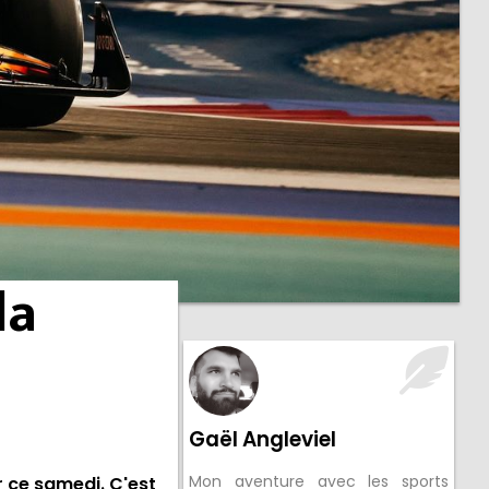
la
Gaël Angleviel
Mon aventure avec les sports
r ce samedi. C'est