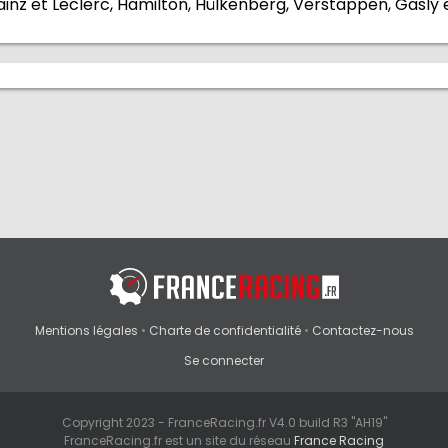
ainz et Leclerc, Hamilton, Hülkenberg, Verstappen, Gasly
Mentions légales
•
Charte de confidentialité
•
Contactez-nous
Se connecter
Copyright 2023 - FranceRacing.fr V4.0 build R3 "AH19"
FranceRacing.fr est un site du réseau
France Racing