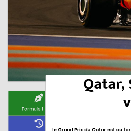
Qatar, 
v
Formule 1
Le Grand Prix du Qatar est au for