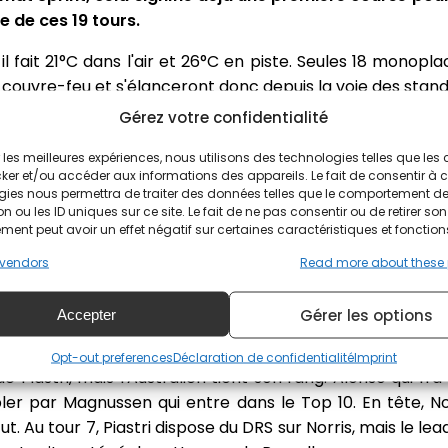
e de ces 19 tours.
e, il fait 21°C dans l'air et 26°C en piste. Seules 18 monopl
e couvre-feu et s'élanceront donc depuis la voie des stand
Gérez votre confidentialité
ir les meilleures expériences, nous utilisons des technologies telles que les
ker et/ou accéder aux informations des appareils. Le fait de consentir à 
pole position pour cette course Sprint, il aura George Rus
gies nous permettra de traiter des données telles que le comportement d
t donné
, avec un bon envol pour Norris qui conserver la t
n ou les ID uniques sur ce site. Le fait de ne pas consentir ou de retirer son
ent peut avoir un effet négatif sur certaines caractéristiques et fonction
'offre déjà le scalp de Russell, Hamilton a pris le meil
t du Top 10 au tour 2 :
Norris, Piastri, Russell, Sainz,
vendors
Read more about these
 Alonso.
Gérer les options
Accepter
is départ en perdant 3 places, il pointe au 9e rang, 
d'Alonso. A l'entame du tour 4, Russell tente de s'infiltr
Opt-out preferences
Déclaration de confidentialité
Imprint
e Piastri, mais l'Australien tient son rang. Alonso qui n
bler par Magnussen qui entre dans le Top 10. En tête, N
ffut. Au tour 7, Piastri dispose du DRS sur Norris, mais le lea