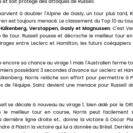
e et soit protégé des attaques de Russell.
rvient à doubler l'Alpine de Gasly, un tour plus tard, R
aren est toujours menacé. Le classement du Top 10 au tour
c, Hülkenberg, Verstappen, Gasly et Magnussen
. C'est V
 9e tour. Russell pousse et décroche le meilleur tour en
ages entre Leclerc et Hamilton, les futurs coéquipiers s
te encore sa chance au virage 1 mais l'Australien ferme to
emiers possédant 3 secondes d'avance sur Leclerc et H
lkenberg. Norris relâche son effort pour permettre à P
s de l'équipe. Sainz devient une menace pour Russell d
sell se décale à nouveau au virage 1, bien aidé par le D
 le meilleur tour en course, Norris peut facilement s
 dernière ligne droite et... donne la victoire à Oscar Pi
dre à Piastri la victoire qui lui a donnée au Brésil. Derriè