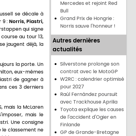
Mercedes et rejoint Red
Bull
ussell se décale à
Grand Prix de Hongrie :
 9 :
Norris, Piastri,
Norris sauve l'honneur !
erstappen qui signe
 course au tour 13,
Autres dernières
e jaugent déjà, la
actualités
Silverstone prolonge son
ujours la porte. Un
contrat avec le MotoGP
amilton, eux-mêmes
W2RC : calendrier optimisé
iastri de gagner à
pour 2027
ans ces 3 derniers
Raúl Fernández poursuit
avec Trackhouse Aprilia
RS, mais la McLaren
Toyota explique les causes
'imposer, mais le
de l'accident d'Ogier en
astri. Une consigne
Finlande
re le classement ne
GP de Grande-Bretagne