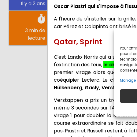
Il y a 2 ans
Oscar Piastri qui s'impose à l'issu
A l'heure de s'installer sur la grill
car Pérez et Colapinto ont brisé l
3 min de
lecture
Qatar, Sprint
Pour offr
pour stoc
C'est Lando Norris qui a signé la 
technolo
l'extinction des feux,
le départ es
navigatio
consentem
premier virage alors que Piastri s
coéquipier Leclerc. Le classemen
Manage 
Hülkenberg, Gasly, Verstappen et
Verstappen a pris un très mauva
même 3 secondes sur l'Aston Martin 
virage 1 pour doubler la McLaren d
course extraordinaire se fait dou
pas, Piastri et Russell restent à l'a