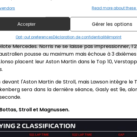
o de Verstappen en 1'22"188 qui sera battu par Leclerc p
vendors
Read more about these
derrière la Ferrari pour 0"043 mais Piastri parviendra 
Gérer les options
Accepter
tement le même chrono que Piastri, alors que les Ferra
Opt-out preferences
Déclaration de confidentialité
Imprint
pe la ligne à son tour à 0"009 de son coéquipier mais R
lote Mercedes. Norris ne se laisse pas impressionner, 1'21
 australien pousse au maximum mais échoue à 3 dixièmes
 Alonso placent leur Aston Martin dans le Top 10, Versta
s.
 devant l'Aston Martin de Stroll, mais Lawson intègre le T
lkenberg sera dans la dernière séance, Gasly est 9e, alo
-seconde.
 Bottas, Stroll et Magnussen.