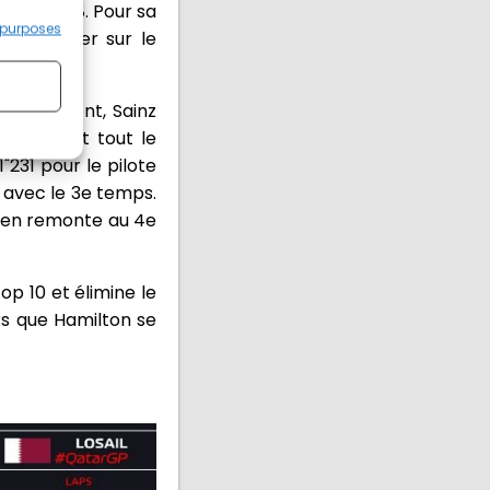
our 0"058. Pour sa
 purposes
à améliorer sur le
ri arrivent, Sainz
ussell met tout le
"231 pour le pilote
 avec le 3e temps.
ppen remonte au 4e
op 10 et élimine le
rs que Hamilton se