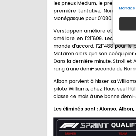
les pneus Medium, le premier chron
Manage 
première tentative, Norris reste 
Monégasque pour 0"080.
Verstappen améliore et signe exac
améliore en 1'21"809, Leclerc cou
monde d'accord, 1'21"488 pour le pi
McLaren alors que son coéquipier
Dans la dernière minute, Stroll et
rang à une demi-seconde de Norri
Albon parvient à hisser sa Williams
pilote Williams, chez Haas seul Hü
classe 4e mais à une bonne demi
Les éliminés sont : Alonso, Albon,