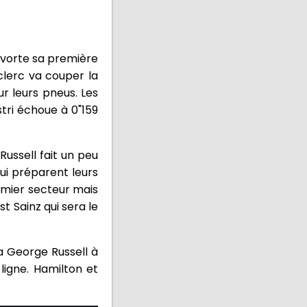
 avorte sa première
clerc va couper la
ur leurs pneus. Les
stri échoue à 0"159
Russell fait un peu
qui préparent leurs
remier secteur mais
st Sainz qui sera le
ra George Russell à
ligne. Hamilton et