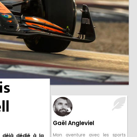
is
ll
Gaël Angleviel
Mon aventure avec les sports
 déjà dédié à la