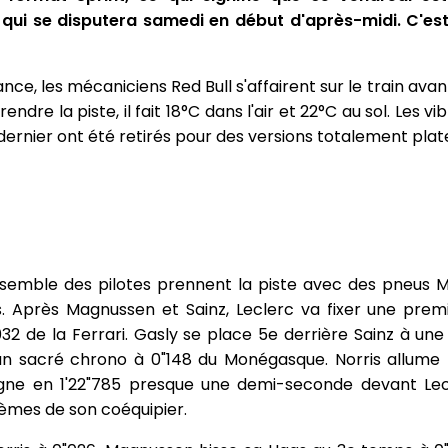
t qui se disputera samedi en début d'après-midi. C'es
nce, les mécaniciens Red Bull s'affairent sur le train av
ndre la piste, il fait 18°C dans l'air et 22°C au sol. Les v
 dernier ont été retirés pour des versions totalement plat
nsemble des pilotes prennent la piste avec des pneus 
s. Après Magnussen et Sainz, Leclerc va fixer une pre
32 de la Ferrari. Gasly se place 5e derrière Sainz à u
 un sacré chrono à 0"148 du Monégasque. Norris allume
ligne en 1'22"785 presque une demi-seconde devant Lec
xièmes de son coéquipier.