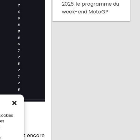
2026, le programme du
week-end MotoGP
 cookies
ces
e
pilotes ont encore
s.