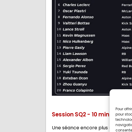
Pour offr
Session SQ2 - 10 minutes
pour stoc
technolo
navigatio
Une séance encore plus courte, le
consentem