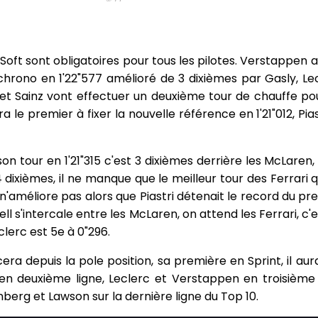
s Soft sont obligatoires pour tous les pilotes. Verstappen
 chrono en 1'22"577 amélioré de 3 dixièmes par Gasly, Le
ll et Sainz vont effectuer un deuxième tour de chauffe po
ra le premier à fixer la nouvelle référence en 1'21"012, Pia
 tour en 1'21"315 c'est 3 dixièmes derrière les McLaren, 
 dixièmes, il ne manque que le meilleur tour des Ferrari 
 n'améliore pas alors que Piastri détenait le record du p
ll s'intercale entre les McLaren, on attend les Ferrari, c'e
lerc est 5e à 0"296.
cera depuis la pole position, sa première en Sprint, il au
t en deuxième ligne, Leclerc et Verstappen en troisième 
berg et Lawson sur la dernière ligne du Top 10.