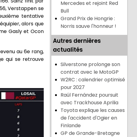
66. Sainz finit par
Mercedes et rejoint Red
156, Verstappen se
Bull
euxième tentative
Grand Prix de Hongrie :
équipier, alors que
Norris sauve l'honneur !
omme Gasly et Ocon
Autres dernières
actualités
 revenu au 6e rang,
ge qui se retrouve
Silverstone prolonge son
contrat avec le MotoGP
W2RC : calendrier optimisé
pour 2027
Raúl Fernández poursuit
avec Trackhouse Aprilia
Toyota explique les causes
de l'accident d'Ogier en
Finlande
GP de Grande-Bretagne