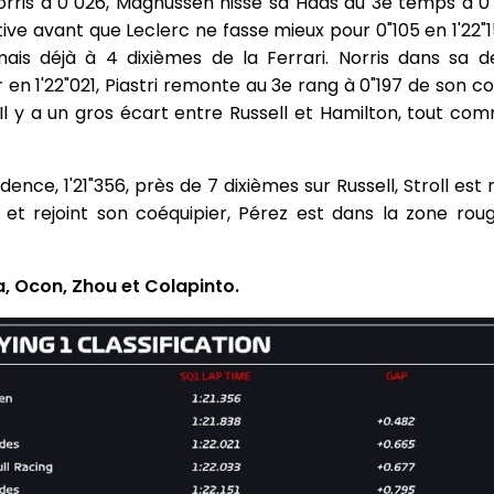
Norris à 0"026, Magnussen hisse sa Haas au 3e temps à 0"1
ive avant que Leclerc ne fasse mieux pour 0"105 en 1'22"
ais déjà à 4 dixièmes de la Ferrari. Norris dans sa d
n 1'22"021, Piastri remonte au 3e rang à 0"197 de son co
. Il y a un gros écart entre Russell et Hamilton, tout c
ence, 1'21"356, près de 7 dixièmes sur Russell, Stroll est
et rejoint son coéquipier, Pérez est dans la zone rou
a, Ocon, Zhou et Colapinto.