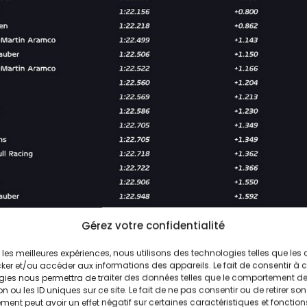
Gérez votre confidentialité
© F1
ir les meilleures expériences, nous utilisons des technologies telles que les
ker et/ou accéder aux informations des appareils. Le fait de consentir à 
gies nous permettra de traiter des données telles que le comportement d
n ou les ID uniques sur ce site. Le fait de ne pas consentir ou de retirer son
s températures sont identique à la première séance. Les 
ent peut avoir un effet négatif sur certaines caractéristiques et fonction