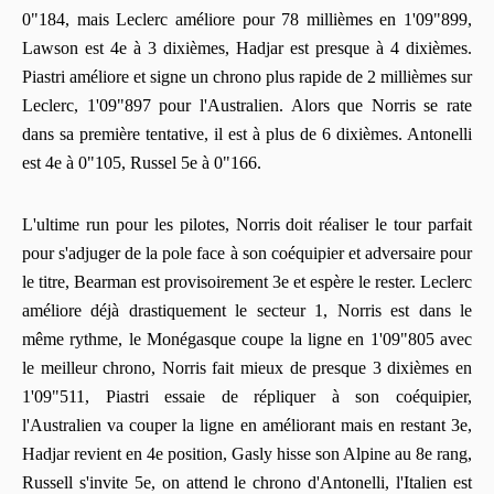
0"184, mais Leclerc améliore pour 78 millièmes en 1'09"899,
Lawson est 4e à 3 dixièmes, Hadjar est presque à 4 dixièmes.
Piastri améliore et signe un chrono plus rapide de 2 millièmes sur
Leclerc, 1'09"897 pour l'Australien. Alors que Norris se rate
dans sa première tentative, il est à plus de 6 dixièmes. Antonelli
est 4e à 0"105, Russel 5e à 0"166.
L'ultime run pour les pilotes, Norris doit réaliser le tour parfait
pour s'adjuger de la pole face à son coéquipier et adversaire pour
le titre, Bearman est provisoirement 3e et espère le rester. Leclerc
améliore déjà drastiquement le secteur 1, Norris est dans le
même rythme, le Monégasque coupe la ligne en 1'09"805 avec
le meilleur chrono, Norris fait mieux de presque 3 dixièmes en
1'09"511, Piastri essaie de répliquer à son coéquipier,
l'Australien va couper la ligne en améliorant mais en restant 3e,
Hadjar revient en 4e position, Gasly hisse son Alpine au 8e rang,
Russell s'invite 5e, on attend le chrono d'Antonelli, l'Italien est