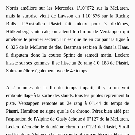
Norris améliore sur les Mercedes, 1'10"672 sur la McLaren,
mais la surprise vient de Lawson en 1'10"576 sur la Racing
Bulls. L'Australien Piastri fait mieux pour 3 dixièmes,
Hülkenberg s'intercale, on attend le chrono de Verstappen qui
améliore le premier secteur, il n'est que 4e en coupant la ligne à
0"325 de la McLaren de tête. Bearman est bien là dans la Haas,
il disputera donc la course Sprint du samedi matin. Leclerc
insiste sur ses gommes, il se hisse au 2e rang à 0"188 de Piastri,
Sainz améliore également avec le 4e temps.
A 2 minutes de la fin du temps imparti, il y a un vrai
embouteillage à la sortie des stands, tous les pilotes reprennent la
piste. Verstappen remonte au 2e rang à 0"144 du temps de
Piastri, Hamilton ne signe que le 8e chrono, Pérez bien aidé par
l'aspiration de l'Alpine de Gasly échoue à 0"127 de la McLaren,
Leclerc décroche le deuxième chrono à 0"123 de Piastri, Stroll
sort les deux Alpine de la zone rouge, Bearman hisse sa Haas au