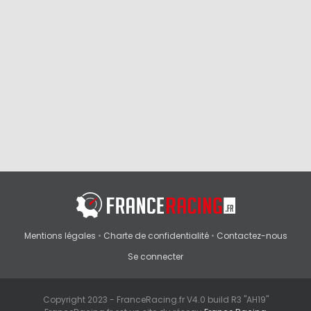
Mentions légales
•
Charte de confidentialité
•
Contactez-nous
Se connecter
Copyright 2023 - FranceRacing.fr V4.0 build R3 "AH19"