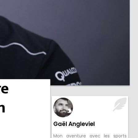
re
n
Gaël Angleviel
Mon aventure avec les sports