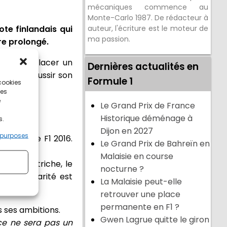
mécaniques commence au
Monte-Carlo 1987. De rédacteur à
te finlandais qui
auteur, l'écriture est le moteur de
ma passion.
re prolongé.
e 1, remplacer un
Dernières actualités en
asse de réussir son
Formule 1
 cookies
ces
e
Le Grand Prix de France
Historique déménage à
s.
Dijon en 2027
 purposes
u Monde de F1 2016.
Le Grand Prix de Bahreïn en
 le job !
Malaisie en course
re en Autriche, le
nocturne ?
t la popularité est
La Malaisie peut-elle
retrouver une place
permanente en F1 ?
 ses ambitions.
Gwen Lagrue quitte le giron
 ce ne sera pas un