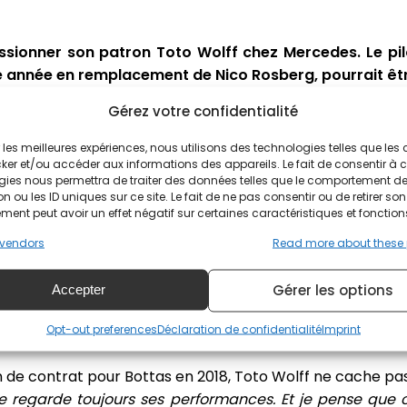
ssionner son patron Toto Wolff chez Mercedes. Le pilo
le année en remplacement de Nico Rosberg, pourrait êt
Gérez votre confidentialité
ipe à battre et triple Championne du Monde de Formul
ite est tout sauf facile. Pourtant Toto Wolff semble en p
ir les meilleures expériences, nous utilisons des technologies telles que les
ker et/ou accéder aux informations des appareils. Le fait de consentir à 
gies nous permettra de traiter des données telles que le comportement d
ce tranquille
n ou les ID uniques sur ce site. Le fait de ne pas consentir ou de retirer son
ent peut avoir un effet négatif sur certaines caractéristiques et fonction
vendors
Read more about these
er dans la Mercedes pour pallier au départ du Champion d
 désormais 2 victoires à son compteur, Valtteri Bottas fait
Gérer les options
Accepter
sa première pole position à Bahreïn à sa dernière victoi
il doit faire face à son coéquipier : Lewis Hamilton, don
Opt-out preferences
Déclaration de confidentialité
Imprint
lmarès.
 de contrat pour Bottas en 2018, Toto Wolff ne cache pas
i, je regarde toujours ses performances. Et je pense que