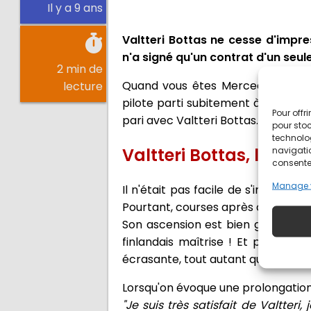
Il y a 9 ans
Valtteri Bottas ne cesse d'impre
n'a signé qu'un contrat d'un seu
2 min de
Quand vous êtes Mercedes, l'équ
lecture
pilote parti subitement à la retra
Pour offr
pari avec Valtteri Bottas.
pour stoc
technolo
Valtteri Bottas, la for
navigatio
consentem
Manage 
Il n'était pas facile de s'install
Pourtant, courses après courses, et
Son ascension est bien guidée, de 
finlandais maîtrise ! Et pourtant 
écrasante, tout autant que son pa
Lorsqu'on évoque une prolongation
"Je suis très satisfait de Valtter