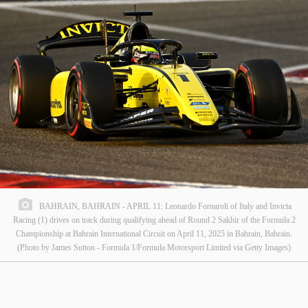
BAHRAIN, BAHRAIN - APRIL 11: Leonardo Fornaroli of Italy and Invicta
Racing (1) drives on track during qualifying ahead of Round 2 Sakhir of the Formula 2
Championship at Bahrain International Circuit on April 11, 2025 in Bahrain, Bahrain.
(Photo by James Sutton - Formula 1/Formula Motorsport Limited via Getty Images)