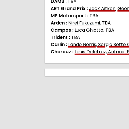
DAMS :
TBA
ART Grand Prix :
Jack Aitken
,
Geor
MP Motorsport :
TBA
Arden :
Nirei Fukuzumi
, TBA
Campos :
Luca Ghiotto
, TBA
Trident :
TBA
Carlin :
Lando Norris, Sergio Sett
Charouz :
Louis Delétraz, Antonio