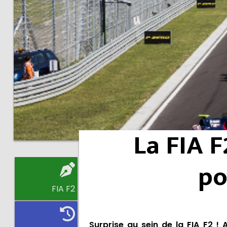
La FIA F
po
FIA F2
Surprise au sein de la FIA F2 !