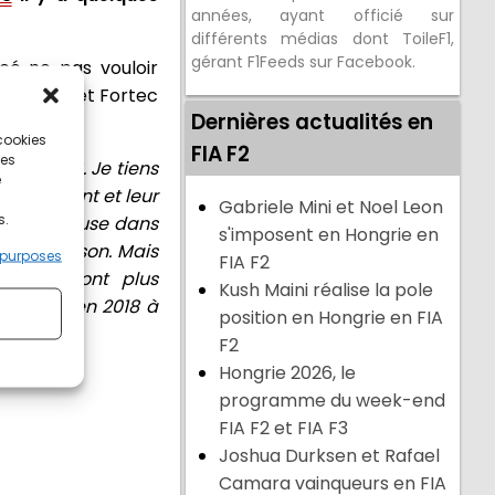
années, ayant officié sur
différents médias dont ToileF1,
gérant F1Feeds sur Facebook.
cé ne pas vouloir
gineering et Fortec
Dernières actualités en
 cookies
FIA F2
ces
rille 2018.
Je tiens
e
dévouement et leur
Gabriele Mini et Noel Leon
s.
ion fructueuse dans
s'imposent en Hongrie en
cette saison. Mais
 purposes
FIA F2
tions seront plus
Kush Maini réalise la pole
'équipes en 2018 à
position en Hongrie en FIA
F2
Hongrie 2026, le
programme du week-end
FIA F2 et FIA F3
Joshua Durksen et Rafael
Camara vainqueurs en FIA