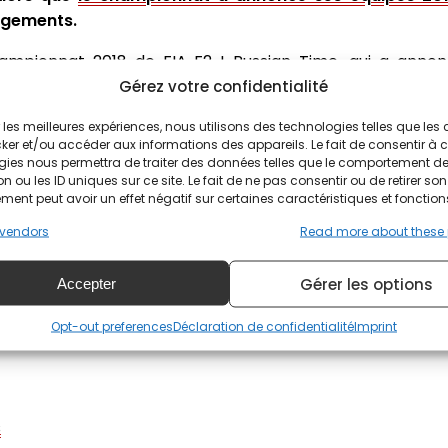
angements.
ampionnat 2018 de FIA F2 ! Russian Time, qui a annon
 et prend ainsi les numéros 1 et 2. Cependant, Racing En
Gérez votre confidentialité
n prochaine.
ir les meilleures expériences, nous utilisons des technologies telles que les
ker et/ou accéder aux informations des appareils. Le fait de consentir à 
que nos champions en titre, Russian Time, seront sur la g
gies nous permettra de traiter des données telles que le comportement d
rbón et toute l'équipe de Racing Engineering pour leur 
n ou les ID uniques sur ce site. Le fait de ne pas consentir ou de retirer son
ent peut avoir un effet négatif sur certaines caractéristiques et fonction
 Aussi, je suis impatient de renouveler notre collaborat
nt désolé de voir Fortec Motorsports revenir en arrière 
vendors
Read more about these
 Nous reconsidérerons leur entrée lorsque les condi
éférable pour notre championnat de limiter le nombre d
Gérer les options
Accepter
la FIA F2.
Opt-out preferences
Déclaration de confidentialité
Imprint
s