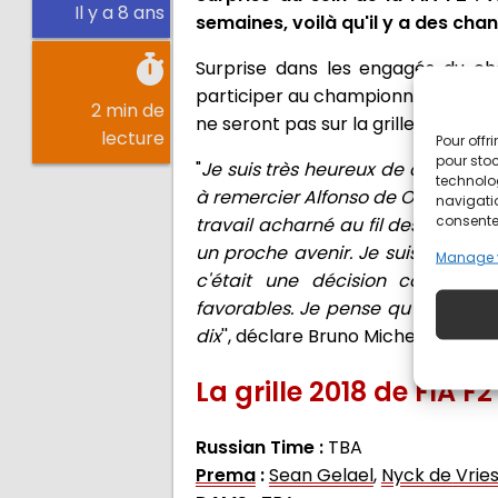
Il y a 8 ans
semaines, voilà qu'il y a des ch
Surprise dans les engagés du ch
participer au championnat, revient
2 min de
ne seront pas sur la grille la saiso
lecture
Pour offr
pour stoc
"
Je suis très heureux de confirmer 
technolo
à remercier Alfonso de Orléans-Bo
navigatio
consentem
travail acharné au fil des années.
un proche avenir. Je suis égaleme
Manage 
c'était une décision conjointe.
favorables. Je pense qu'il est pr
dix
'', déclare Bruno Michel, PDG de 
La grille 2018 de FIA F2
Russian Time :
TBA
Prema
:
Sean Gelael
,
Nyck de Vrie