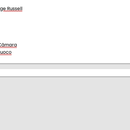
ge Russell
e Câmara
 Fuoco