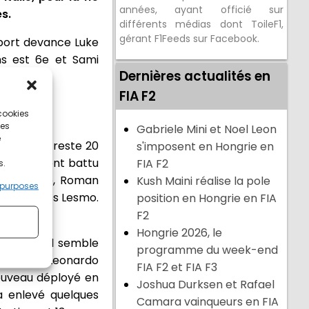
années, ayant officié sur
s.
différents médias dont ToileF1,
gérant F1Feeds sur Facebook.
sport devance Luke
ins est 6e et Sami
Dernières actualités en
FIA F2
 cookies
ces
Gabriele Mini et Noel Leon
e
ors qu'il reste 20
s'imposent en Hongrie en
, rapidement battu
FIA F2
s.
iver Goethe, Roman
Kush Maini réalise la pole
 purposes
rrêter après Lesmo.
position en Hongrie en FIA
s stands.
F2
Hongrie 2026, le
 stands. Il semble
programme du week-end
oment où Leonardo
FIA F2 et FIA F3
nouveau déployé en
Joshua Durksen et Rafael
a enlevé quelques
Camara vainqueurs en FIA