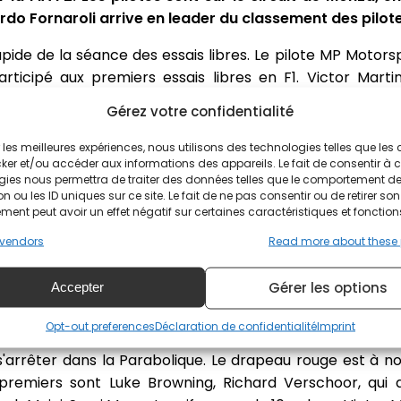
do Fornaroli arrive en leader du classement des pilote
apide de la séance des essais libres. Le pilote MP Motor
rticipé aux premiers essais libres en F1. Victor Mart
Gérez votre confidentialité
la pole position
ir les meilleures expériences, nous utilisons des technologies telles que les
ker et/ou accéder aux informations des appareils. Le fait de consentir à 
gies nous permettra de traiter des données telles que le comportement d
ilotes entrent en piste. Les premiers chronos tombent al
n ou les ID uniques sur ce site. Le fait de ne pas consentir ou de retirer son
r. Alex Dunne signe le premier vrai temps de référence
ent peut avoir un effet négatif sur certaines caractéristiques et fonction
est le premier sur la feuille des temps, en 1'33"735. Ol
vendors
Read more about these
ürksen suivent. Gabriele Mini est au ralenti, avant de s'a
 rouge. Cian Shields est aussi à l'arrêt avant l'entrée de
Gérer les options
Accepter
16h17. Il reste 17 minutes. Arvid Lindblad passe par les
Opt-out preferences
Déclaration de confidentialité
Imprint
ce. Luke Browning passe en tête de la séance, au m
e s'arrêter dans la Parabolique. Le drapeau rouge est à 
 premiers sont Luke Browning, Richard Verschoor, qui 