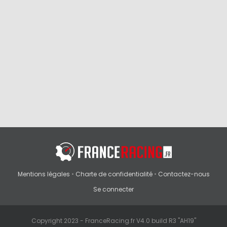
Mentions légales
•
Charte de confidentialité
•
Contactez-nous
Se connecter
Copyright 2023 - FranceRacing.fr V4.0 build R3 "AH19"