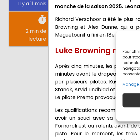
Il y a 11 mois
manche de la saison 2025. Leonar
Richard Verschoor a été le plus r
Browning et Alex Dunne, qui a pa
2 min de
Meguetounif a fini en 18e position.
lecture
Luke Browning réalise 
Pour offr
pour stoc
technolo
Après cinq minutes, les premiers p
navigatio
minutes avant le drapeau à damie
consentem
par plusieurs pilotes. Kush Maini 
Manage 
Stanek, Arvid Lindblad et Joshua D
Le pilote Prema provoque le drapeau
Les qualifications recommencent à 
avoir un souci avec sa monopla
Fornaroli est au ralenti, avant d
piste. Pour le moment, les trois