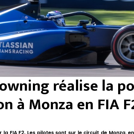
owning réalise la po
on à Monza en FIA F
la FIA F2. Les pilotes sont sur le circuit de Monza, en 