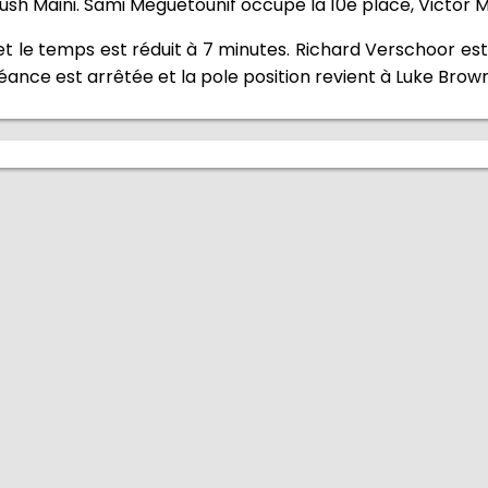
ush Maini. Sami Meguetounif occupe la 10e place, Victor Ma
et le temps est réduit à 7 minutes. Richard Verschoor est 
ance est arrêtée et la pole position revient à Luke Brown