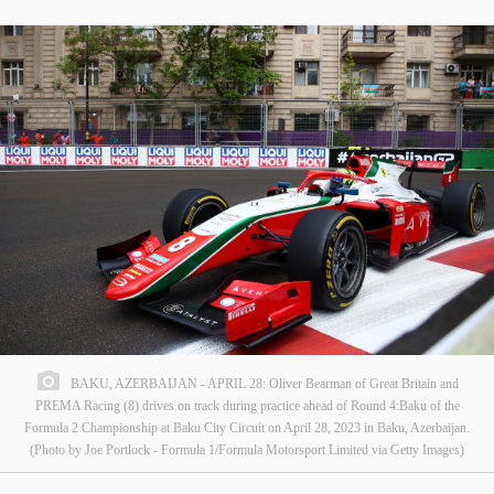
BAKU, AZERBAIJAN - APRIL 28: Oliver Bearman of Great Britain and
PREMA Racing (8) drives on track during practice ahead of Round 4:Baku of the
Formula 2 Championship at Baku City Circuit on April 28, 2023 in Baku, Azerbaijan.
(Photo by Joe Portlock - Formula 1/Formula Motorsport Limited via Getty Images)