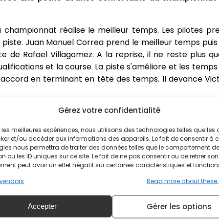
 du championnat réalise le meilleur temps. Les pilotes p
a piste. Juan Manuel Correa prend le meilleur temps pui
te de Rafael Villagomez. A la reprise, il ne reste plus 
lifications et la course. La piste s'améliore et les temps
accord en terminant en tête des temps. Il devance Vict
Gérez votre confidentialité
 au début, et nous avons tous attendu dans les stands 
ir les meilleures expériences, nous utilisons des technologies telles que les
tir. Nous avons attendu que ce soit complètement se
ker et/ou accéder aux informations des appareils. Le fait de consentir à 
 tours.
gies nous permettra de traiter des données telles que le comportement d
n ou les ID uniques sur ce site. Le fait de ne pas consentir ou de retirer son
c’était suffisant pour moi, j’avais une très bonne voiture s
ent peut avoir un effet négatif sur certaines caractéristiques et fonction
liorations à faire mais le rythme brut était là donc c’e
vendors
Read more about these
Gérer les options
Accepter
rer un peu les secteurs un et trois, il nous manque un 