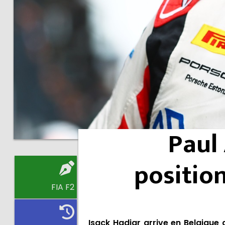
Paul 
positio
FIA F2
Isack Hadjar arrive en Belgique