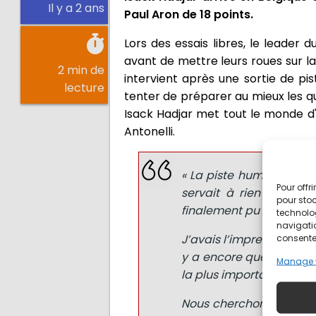
Il y a 2 ans
Paul Aron de 18 points.
Lors des essais libres, le leader
avant de mettre leurs roues sur l
2 min de
intervient après une sortie de pis
lecture
tenter de préparer au mieux les qua
Isack Hadjar met tout le monde d'
Antonelli.
« La piste humide était
Pour offr
servait à rien de sor
pour stoc
finalement pu faire trois
technolo
navigatio
J’avais l’impression que 
consentem
y a encore quelques amé
Manage 
la plus importante.
Nous cherchons à amélio