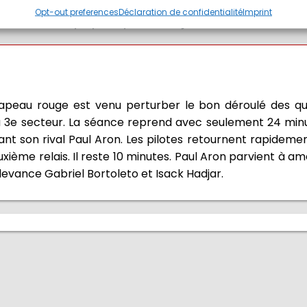
ous avons l’air vraiment forts. Nous devons trouver un
Opt-out preferences
Déclaration de confidentialité
Imprint
 le ferons » explique le pilote français.
apeau rouge est venu perturber le bon déroulé des qual
 du 3e secteur. La séance reprend avec seulement 24 mi
ant son rival Paul Aron. Les pilotes retournent rapideme
ième relais. Il reste 10 minutes. Paul Aron parvient à a
devance Gabriel Bortoleto et Isack Hadjar.