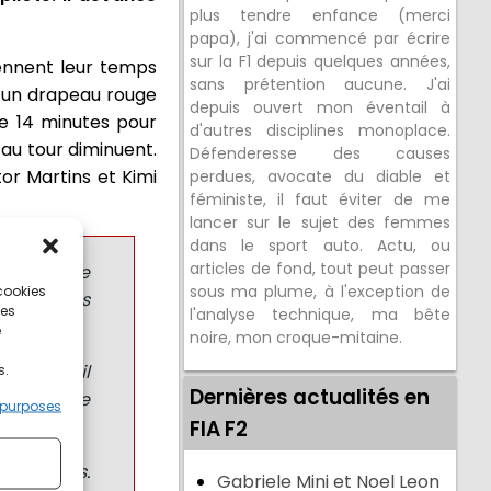
plus tendre enfance (merci
papa), j'ai commencé par écrire
sur la F1 depuis quelques années,
rennent leur temps
sans prétention aucune. J'ai
s un drapeau rouge
depuis ouvert mon éventail à
que 14 minutes pour
d'autres disciplines monoplace.
 au tour diminuent.
Défenderesse des causes
or Martins et Kimi
perdues, avocate du diable et
féministe, il faut éviter de me
lancer sur le sujet des femmes
dans le sport auto. Actu, ou
articles de fond, tout peut passer
car cela ne
 cookies
sous ma plume, à l'exception de
c et avons
ces
l'analyse technique, ma bête
e
noire, mon croque-mitaine.
ous moi, il
s.
Dernières actualités en
st la chose
 purposes
FIA F2
peu là-bas.
Gabriele Mini et Noel Leon