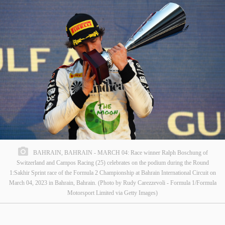
BAHRAIN, BAHRAIN - MARCH 04: Race winner Ralph Boschung of
Switzerland and Campos Racing (25) celebrates on the podium during the Round
1:Sakhir Sprint race of the Formula 2 Championship at Bahrain International Circuit on
March 04, 2023 in Bahrain, Bahrain. (Photo by Rudy Carezzevoli - Formula 1/Formula
Motorsport Limited via Getty Images)