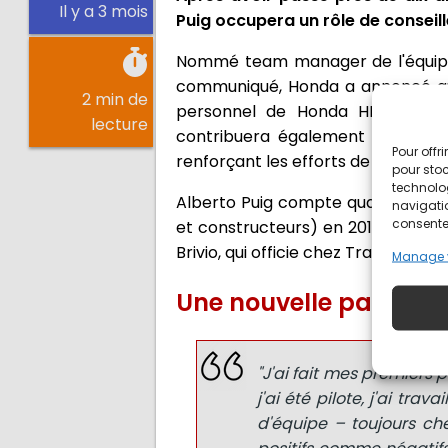
Il y a 3 mois
Puig occupera un rôle de conseill
Nommé team manager de l'équipe d
communiqué, Honda a annoncé qu'il
2 min de
personnel de Honda HRC sur div
lecture
contribuera également à l'élabo
Pour offr
renforçant les efforts de la marq
pour stoc
technolo
Alberto Puig compte quarante anné
navigatio
consentem
et constructeurs) en 2018 et 201
Brivio, qui officie chez Trackhouse A
Manage 
Une nouvelle page se
"J'ai fait mes premiers
j'ai été pilote, j'ai tr
d'équipe – toujours ch