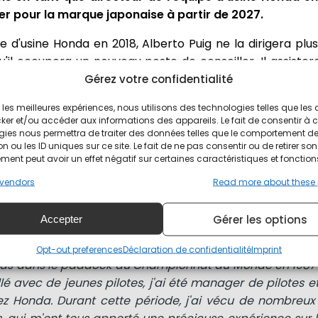
er pour la marque japonaise à partir de 2027.
'usine Honda en 2018, Alberto Puig ne la dirigera plu
 occupera un nouveau poste de conseiller. Il assistera 
erses missions couvrant l'ensemble des activités m
Gérez votre confidentialité
ration des programmes de formation des jeunes pilot
ir les meilleures expériences, nous utilisons des technologies telles que les
ue en MotoGP et en Superbike.
ker et/ou accéder aux informations des appareils. Le fait de consentir à 
gies nous permettra de traiter des données telles que le comportement d
es d'expérience et a remporté la triple couronne (titre
n ou les ID uniques sur ce site. Le fait de ne pas consentir ou de retirer son
ent peut avoir un effet négatif sur certaines caractéristiques et fonction
9 avec Marc Márquez. Les dernières rumeurs annoncent 
prilia, à sa place.
vendors
Read more about these
 tourne pour Honda
Gérer les options
Accepter
Opt-out preferences
Déclaration de confidentialité
Imprint
 pas dans le paddock du Championnat du Monde en 1987 e
availlé avec de jeunes pilotes, j'ai été manager de pilotes
ez Honda. Durant cette période, j'ai vécu de nombreu