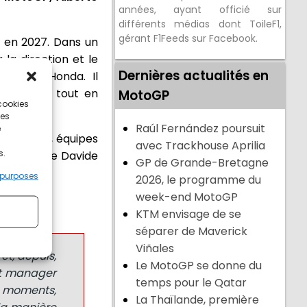
années, ayant officié sur
différents médias dont ToileF1,
gérant F1Feeds sur Facebook.
s en 2027. Dans un
la direction et le
Dernières actualités en
oto de Honda. Il
es Honda, tout en
MotoGP
 cookies
ces
Raúl Fernández poursuit
e
s pilotes, équipes
avec Trackhouse Aprilia
s.
la venue de Davide
GP de Grande-Bretagne
 purposes
2026, le programme du
week-end MotoGP
KTM envisage de se
séparer de Maverick
Viñales
t, depuis,
Le MotoGP se donne du
 et manager
temps pour le Qatar
x moments,
La Thaïlande, première