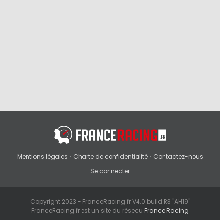
Mentions légales
•
Charte de confidentialité
•
Contactez-nous
Se connecter
Copyright 2023 - FranceRacing.fr V4.0 build R3 "AH19"
FranceRacing.fr est un site du réseau
France Racing