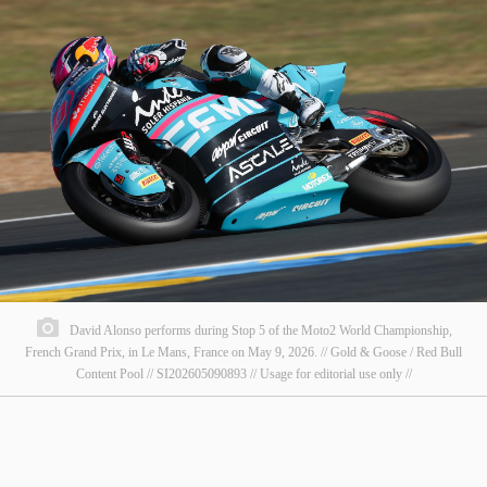
David Alonso performs during Stop 5 of the Moto2 World Championship,
French Grand Prix, in Le Mans, France on May 9, 2026. // Gold & Goose / Red Bull
Content Pool // SI202605090893 // Usage for editorial use only //