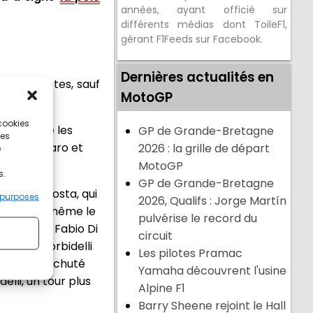
années, ayant officié sur
différents médias dont ToileF1,
gérant F1Feeds sur Facebook.
Dernières actualités en
ar les pilotes, sauf
MotoGP
 cookies
ne prenne les
GP de Grande-Bretagne
ces
o Quartararo et
2026 : la grille de départ
e
MotoGP
s.
GP de Grande-Bretagne
, Pedro Acosta, qui
 purposes
2026, Qualifs : Jorge Martín
a fait de même le
pulvérise le record du
2e place. Fabio Di
circuit
Franco Morbidelli
Les pilotes Pramac
stianini a chuté
Yamaha découvrent l'usine
lli, un tour plus
Alpine F1
Barry Sheene rejoint le Hall