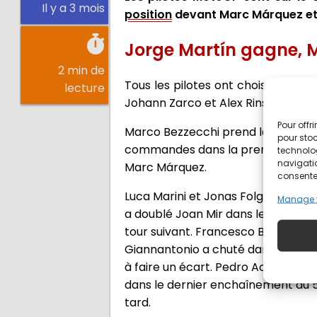
Il y a 3 mois
position
devant Marc Márquez et
Jorge Martín gagne, 
2 min de
Tous les pilotes ont choisi le pneu 
lecture
Johann Zarco et Alex Rins qui ont 
Pour offr
Marco Bezzecchi prend les comman
pour stoc
commandes dans la première chica
technolo
navigatio
Marc Márquez.
consentem
Luca Marini et Jonas Folger sont pa
Manage 
a doublé Joan Mir dans le premier
tour suivant. Francesco Bagnaia pr
Giannantonio a chuté dans le début
à faire un écart. Pedro Acosta co
dans le dernier enchaînement du 5e
tard.