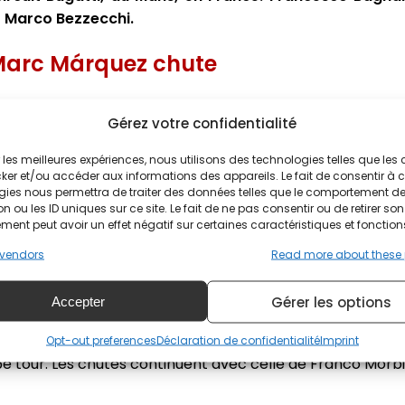
 Marco Bezzecchi.
Marc Márquez chute
tendre à l'arrière. Pour l'avant, le pneu dur a été choisi p
Gérez votre confidentialité
opté pour un pneu tendre.
ir les meilleures expériences, nous utilisons des technologies telles que les
des dans les premiers mètres avant que Jorge Martín 
ker et/ou accéder aux informations des appareils. Le fait de consentir à 
ne. Francesco Bagnaia occupe la 3e place devant Fabi
gies nous permettra de traiter des données telles que le comportement d
n ou les ID uniques sur ce site. Le fait de ne pas consentir ou de retirer son
ent peut avoir un effet négatif sur certaines caractéristiques et fonction
rtis à la faute au virage 6 dans le deuxième tour. En piste
vendors
Read more about these
 tour, double Marc Márquez. Le Champion du Monde 2020 
ofite d'une erreur de Marco Bezzecchi pour lui prendre la 
Gérer les options
Accepter
 du 4e tour, sa moto traversant la chicane et obligeant 
ntinue sa remontée en doublant Fabio Quartararo. Enea Ba
Opt-out preferences
Déclaration de confidentialité
Imprint
 tour. Les chutes continuent avec celle de Franco Morbide