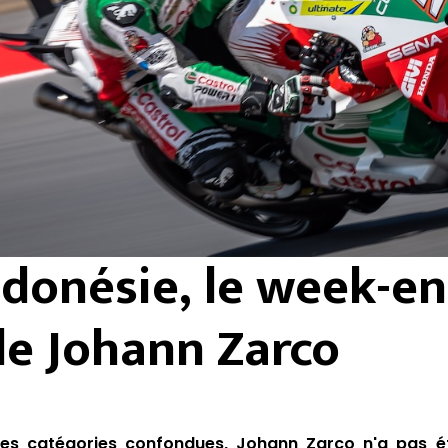
ndonésie, le week-e
de Johann Zarco
tes catégories confondues, Johann Zarco n'a pas é