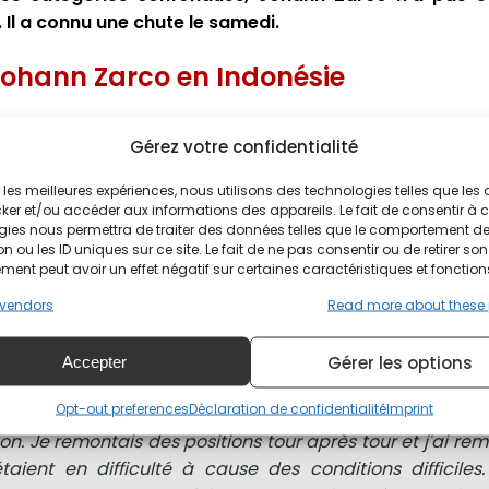
Il a connu une chute le samedi.
 Johann Zarco en Indonésie
nt fini dans les dix premiers, Johann Zarco a dû faire un 
Gérez votre confidentialité
ire mieux que la 8e place, juste devant son coéquipier Som
ir les meilleures expériences, nous utilisons des technologies telles que les
 Zarco en Indonésie
ker et/ou accéder aux informations des appareils. Le fait de consentir à 
gies nous permettra de traiter des données telles que le comportement d
n ou les ID uniques sur ce site. Le fait de ne pas consentir ou de retirer son
ent peut avoir un effet négatif sur certaines caractéristiques et fonction
vendors
Read more about these
s du premier tour. Après le Long Lap de Marc Márquez, i
ro Acosta. Le Champion du Monde 2025 a doublé le pilo
Gérer les options
Accepter
 dans le 10e tour.
Opt-out preferences
Déclaration de confidentialité
Imprint
bon. Je remontais des positions tour après tour et j'ai r
aient en difficulté à cause des conditions difficiles.