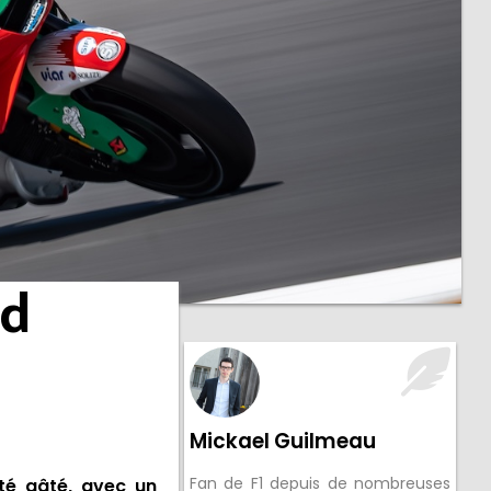
nd
Mickael Guilmeau
Fan de F1 depuis de nombreuses
té gâté, avec un