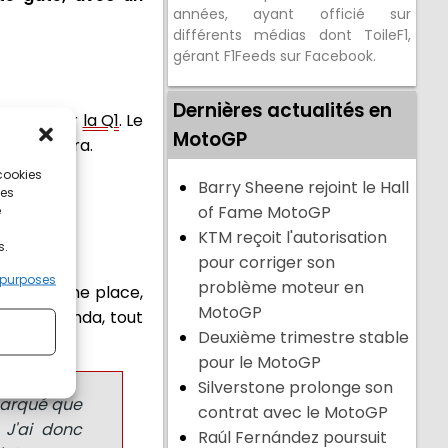
années, ayant officié sur
différents médias dont ToileF1,
gérant F1Feeds sur Facebook.
Dernières actualités en
passage par
la Q1
. Le
MotoGP
kiat Chantra.
 cookies
Barry Sheene rejoint le Hall
ces
of Fame MotoGP
e
KTM reçoit l'autorisation
s.
pour corriger son
 purposes
problème moteur en
l gagne une place,
MotoGP
te LCR Honda, tout
Deuxième trimestre stable
pour le MotoGP
Silverstone prolonge son
emarqué que
contrat avec le MotoGP
 J'ai donc
Raúl Fernández poursuit