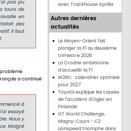
n'ai pas pu
avec Trackhouse Aprilia
s tours de
availle en
Autres dernières
tisfait des
actualités
if. Il faut
.
Le Moyen-Orient fait
plonger la F1 au deuxième
trimestre 2026
La Croatie ambitionne
d'accueillir la F1
n problème
W2RC : calendrier optimisé
 français a continué
pour 2027
Toyota explique les causes
de l'accident d'Ogier en
 commencé à
Finlande
J'ai essayé
GT World Challenge,
ble. Nous y
Magny-Cours - C2 :
ce. Malgré
Lionspeed triomphe dans