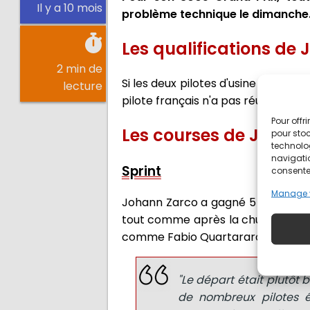
Il y a 10 mois
problème technique le dimanche. 
Les qualifications de
2 min de
Si les deux pilotes d'usine Honda o
lecture
pilote français n'a pas réussi à fa
Pour offr
Les courses de Johann
pour stoc
technolo
navigatio
Sprint
consentem
Manage 
Johann Zarco a gagné 5 places lor
tout comme après la chute de Ped
comme Fabio Quartararo. Il a chuté
"Le départ était plutôt 
de nombreux pilotes ét