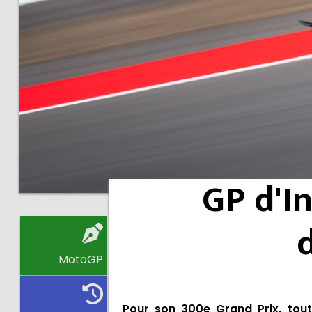
GP d'I
MotoGP
Pour son 300e Grand Prix, tou