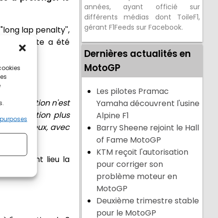
années, ayant officié sur
différents médias dont ToileF1,
gérant F1Feeds sur Facebook.
long lap penalty'',
que la piste a été
Dernières actualités en
MotoGP
 cookies
ces
e
Les pilotes Pramac
une position n'est
Yamaha découvrent l'usine
s.
une solution plus
Alpine F1
 purposes
a tracé mieux, avec
Barry Sheene rejoint le Hall
of Fame MotoGP
KTM reçoit l'autorisation
is qui ont lieu la
pour corriger son
problème moteur en
MotoGP
Deuxième trimestre stable
pour le MotoGP