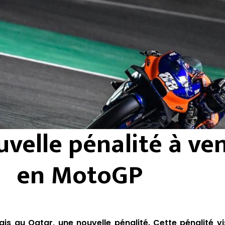
velle pénalité à ven
en MotoGP
is au Qatar, une nouvelle pénalité. Cette pénalité vi