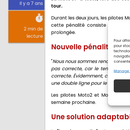
Il y a 7 ans
tour.
Durant les deux jours, les pilotes 
cette pénalité consiste à prolong
2 min de
prolongée.
lecture
Pour offr
Nouvelle pénalité en
pour stoc
technolo
navigatio
"
Nous nous sommes rendus compte q
consentem
pas correcte, car le temps perd
Manage 
correcte. Évidemment, ce n’est qu’
une double ligne pour le délimiter
Les pilotes Moto2 et Moto3 vont é
semaine prochaine.
Une solution adaptable