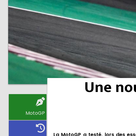
Une nou
MotoGP
La MotoGP a testé, lors des essa