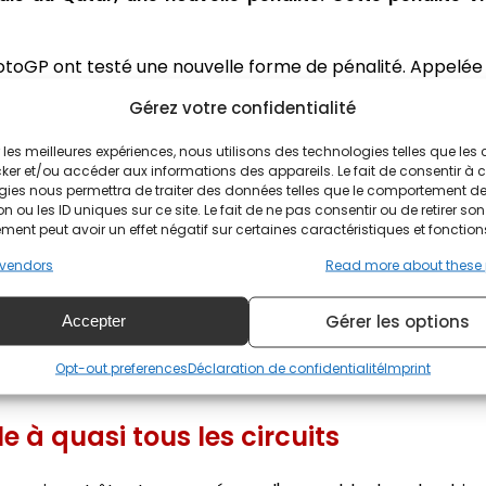
MotoGP ont testé une nouvelle forme de pénalité. Appelée "
er la piste sur un virage. Au Qatar, c'est au virage 6 
Gérez votre confidentialité
ir les meilleures expériences, nous utilisons des technologies telles que les
 MotoGP
ker et/ou accéder aux informations des appareils. Le fait de consentir à 
gies nous permettra de traiter des données telles que le comportement d
n ou les ID uniques sur ce site. Le fait de ne pas consentir ou de retirer son
ue la pénalité visant à forcer un pilote à abandonner 
ent peut avoir un effet négatif sur certaines caractéristiques et fonction
u dépend de la proximité du pilote. Cela nous semble 
vendors
Read more about these
un test, pour le Grand Prix, cet itinéraire alternatif ser
'', déclare Loris Capirossi.
Gérer les options
Accepter
galement tester cette solution lors des prochains essa
Opt-out preferences
Déclaration de confidentialité
Imprint
 à quasi tous les circuits