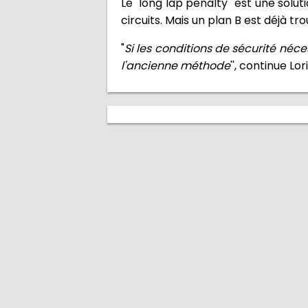
Le "long lap penalty'' est une solu
circuits. Mais un plan B est déjà tr
"
Si les conditions de sécurité néce
l'ancienne méthode
'', continue Lor