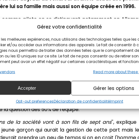
rière lui sa famille mais aussi son équipe créée en 1996.
re comme pilote en se distinguant notamment en Allema
et 1990 avant de changer de voie. Il fit ses premiers p
Gérez votre confidentialité
t le Kiefer Racing, avec son frère Jochen, au sein de l’
ir les meilleures expériences, nous utilisons des technologies telles que les
 entrée sur la scène mondiale avec un premier succès e
ker et/ou accéder aux informations des appareils. Le fait de consentir à 
gies nous permettra de traiter des données telles que le comportement d
n ou les ID uniques sur ce site. Le fait de ne pas consentir ou de retirer son
ent peut avoir un effet négatif sur certaines caractéristiques et fonction
to2, où elle est établie depuis 2010, Dominique Aegerter et
vendors
Read more about these
re signé peu avant sa mort
Gérer les options
Accepter
affaires britannique David Pickworth, Stefan Kiefer a
. Des investisseurs russes seraient derrière ce rachat. 
Opt-out preferences
Déclaration de confidentialité
Imprint
e la question des 50% de l'équipe.
ons de la société vont à son fils de sept ans
'', expliqu
 jeune garçon qui aurait la gestion de cette part mais l
devrait prendre un peu de temps si on en croit l'homme d