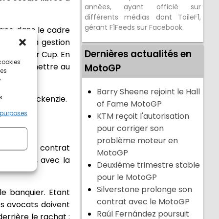
années, ayant officié sur
différents médias dont ToileF1,
gérant F1Feeds sur Facebook.
gne dans le cadre
as dans la gestion
Dernières actualités en
ADAC Junior Cup. En
 cookies
n 2008 à mettre au
MotoGP
ces
e
Barry Sheene rejoint le Hall
s.
 Tarran Mackenzie.
of Fame MotoGP
 purposes
KTM reçoit l'autorisation
pour corriger son
problème moteur en
 signé un contrat
MotoGP
Seulement, avec la
Deuxième trimestre stable
pour le MotoGP
Silverstone prolonge son
e le banquier. Etant
contrat avec le MotoGP
es avocats doivent
Raúl Fernández poursuit
errière le rachat :