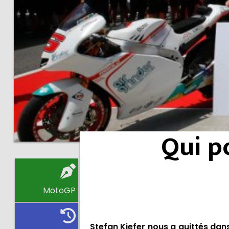
Qui p
MotoGP
Stefan Kiefer nous a quittés dans