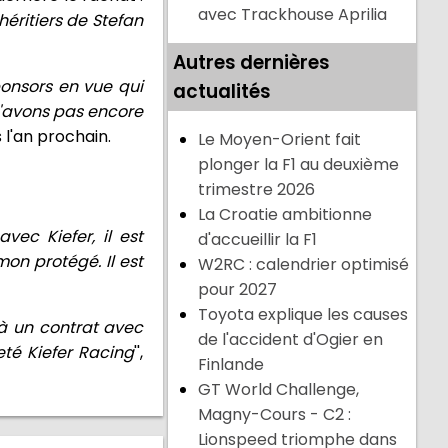
avec Trackhouse Aprilia
héritiers de Stefan
Autres dernières
onsors en vue qui
actualités
n'avons pas encore
s l'an prochain.
Le Moyen-Orient fait
plonger la F1 au deuxième
trimestre 2026
La Croatie ambitionne
vec Kiefer, il est
d'accueillir la F1
 mon protégé. Il est
W2RC : calendrier optimisé
pour 2027
Toyota explique les causes
jà un contrat avec
de l'accident d'Ogier en
té Kiefer Racing
'',
Finlande
GT World Challenge,
Magny-Cours - C2 :
Lionspeed triomphe dans