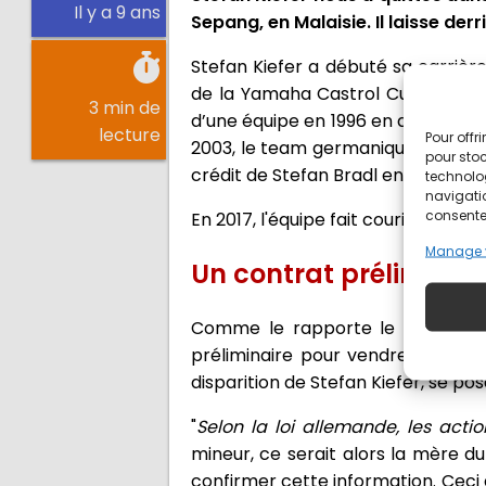
Il y a 9 ans
Sepang, en Malaisie. Il laisse der
Stefan Kiefer a débuté sa carriè
de la Yamaha Castrol Cup en 1989 
3 min de
d’une équipe en 1996 en développan
lecture
Pour offr
2003, le team germanique fit son
pour stoc
crédit de Stefan Bradl en 125cc.
technolo
navigatio
consentem
En 2017, l'équipe fait courir en Mo
Manage 
Un contrat préliminai
Comme le rapporte le banquier d'
préliminaire pour vendre l'équipe
disparition de Stefan Kiefer, se pos
"
Selon la loi allemande, les acti
mineur, ce serait alors la mère du
confirmer cette information. Ceci 