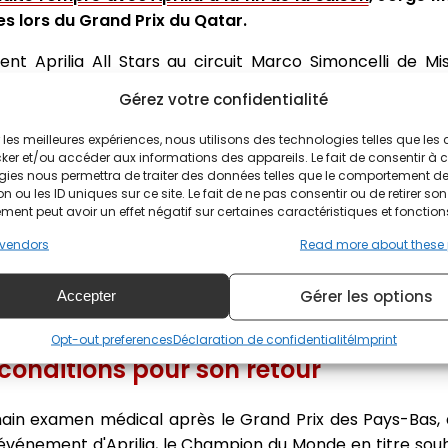
s lors du Grand Prix du Qatar.
ent Aprilia All Stars au circuit Marco Simoncelli de 
 Barcelone pour passer une visite médicale. Ils se sont av
Gérez votre confidentialité
ir les meilleures expériences, nous utilisons des technologies telles que les
miné par le Dr Xavier Mir et le Dr Ángel Charte pour u
ker et/ou accéder aux informations des appareils. Le fait de consentir à 
actures des côtes suivent leur évolution physiologique. Ma
gies nous permettra de traiter des données telles que le comportement d
n ou les ID uniques sur ce site. Le fait de ne pas consentir ou de retirer son
 qu'un scanner du thorax et du poignet. Le bilan clinique
ent peut avoir un effet négatif sur certaines caractéristiques et fonction
radius distal étant consolidée. Le trait de fracture du sc
vendors
Read more about these
s thérapies électromagnétiques doivent être envisagées
xamen médical sera effectué dans un mois", indique le 
Gérer les options
Accepter
Opt-out preferences
Déclaration de confidentialité
Imprint
conditions pour son retour
in examen médical après le Grand Prix des Pays-Bas, qu
 l'événement d'Aprilia, le Champion du Monde en titre souh