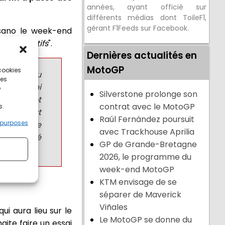
années, ayant officié sur
différents médias dont ToileF1,
gérant F1Feeds sur Facebook.
Misano le week-end
érés "
positifs
".
Dernières actualités en
MotoGP
 cookies
n suivi. Au
ces
rtín a subi
e
Silverstone prolonge son
 est plutôt
contrat avec le MotoGP
s.
aphoïde est
Raúl Fernández poursuit
 purposes
 de manière
avec Trackhouse Aprilia
communiqué
GP de Grande-Bretagne
2026, le programme du
week-end MotoGP
KTM envisage de se
séparer de Maverick
Viñales
i aura lieu sur le
Le MotoGP se donne du
aite faire un essai