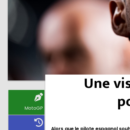
Une vi
p
MotoGP
Alors que
le pilote espagnol souh