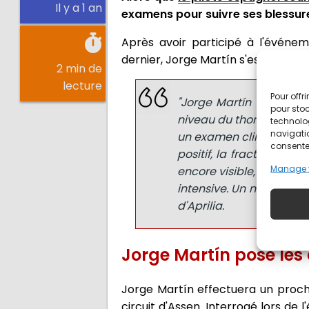
Il y a 1 an
examens pour suivre ses blessure
Après avoir participé à l'événem
dernier, Jorge Martín s'est rendu à
2 min de
lecture
Pour offr
"Jorge Martín a été exa
pour stoc
niveau du thorax, les fr
technolo
navigatio
un examen clinique ainsi
consentem
positif, la fracture du 
Manage 
encore visible, d'autre
intensive. Un nouvel e
d'Aprilia.
Jorge Martín pose les 
Jorge Martín effectuera un procha
circuit d'Assen. Interrogé lors de