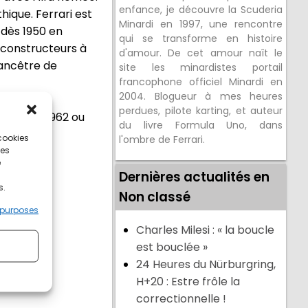
enfance, je découvre la Scuderia
thique.
Ferrari est
Minardi en 1997, une rencontre
 dès 1950 en
qui se transforme en histoire
s constructeurs à
d'amour. De cet amour naît le
 ancêtre de
site les minardistes portail
francophone officiel Minardi en
2004. Blogueur à mes heures
perdues, pilote karting, et auteur
0
GT2
de 1962 ou
du livre Formula Uno, dans
 cookies
l'ombre de Ferrari.
ces
e
Dernières actualités en
s.
Non classé
 purposes
Charles Milesi : « la boucle
est bouclée »
24 Heures du Nürburgring,
H+20 : Estre frôle la
correctionnelle !