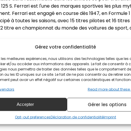
a 125 S. Ferrari est l'une des marques sportives les plus my
ment.
Ferrari est engagé en course dès 1947, en Formule 1
ipé à toutes les saisons, avec 15 titres pilotes et 16 titre
2 titre en championnat du monde des voitures de sport,
Gérez votre confidentialité
e voiture qui fait rêver au simple coup d'œil.
Comme la 25
ir les meilleures expériences, nous utilisons des technologies telles que les
ker et/ou accéder aux informations des appareils. Le fait de consentir à 
gies nous permettra de traiter des données telles que le comportement d
n ou les ID uniques sur ce site. Le fait de ne pas consentir ou de retirer son
Ferrari 250 (1962)
ent peut avoir un effet négatif sur certaines caractéristiques et fonction
vendors
Read more about these
Gérer les options
Accepter
Ferrari 430 (2007)
Opt-out preferences
Déclaration de confidentialité
Imprint