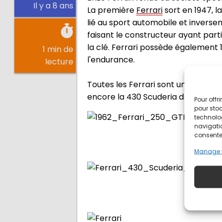
Il y a 8 ans
La première
Ferrari
sort en 1947, l
lié au sport automobile et inverse
faisant le constructeur ayant partic
la clé.
Ferrari possède également 1
1 min de
l'endurance.
lecture
Toutes les Ferrari sont un bijou, un
encore la 430
Scuderia
de 2007.
Pour offr
pour stoc
technolo
navigatio
consentem
Manage 