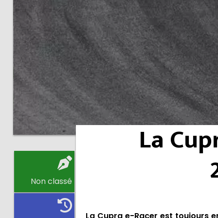
La Cupr
Non classé
La Cupra e-Racer est toujours e