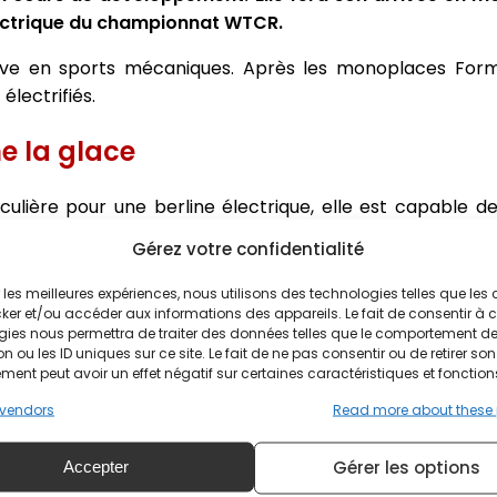
lectrique du championnat WTCR.
 arrive en sports mécaniques. Après les monoplaces For
électrifiés.
e la glace
ulière pour une berline électrique, elle est capable d
 carbonique que les mécaniciens sont obligés d'insuffler
Gérez votre confidentialité
ries.
e, les batteries de 65 kWh de 450 kg chauffent exc
ir les meilleures expériences, nous utilisons des technologies telles que les
ker et/ou accéder aux informations des appareils. Le fait de consentir à 
s ingénieurs ont équipé la voiture d'un témoin pour le pilot
gies nous permettra de traiter des données telles que le comportement d
aux stands pour refroidir les batteries.
n ou les ID uniques sur ce site. Le fait de ne pas consentir ou de retirer son
ent peut avoir un effet négatif sur certaines caractéristiques et fonction
 temps d'adaptation aux pilotes, voire un réapprentissa
vendors
Read more about these
 e-Racer, il s'est exprimé sur son expérience.
"Le sty
iliser d'autres paramètres pour savoir à quelle vitesse 
Gérer les options
Accepter
avoir à quel moment écraser les freins. Piloter la e-Racer