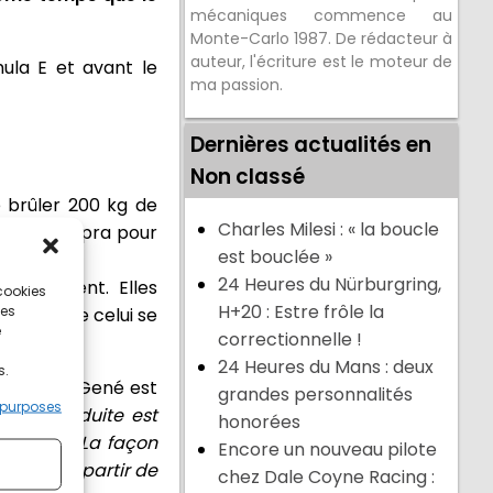
mécaniques commence au
Monte-Carlo 1987. De rédacteur à
auteur, l'écriture est le moteur de
mula E et avant le
ma passion.
Dernières actualités en
Non classé
e brûler 200 kg de
Charles Milesi : « la boucle
 dans la Cupra pour
est bouclée »
24 Heures du Nürburgring,
essivement. Elles
 cookies
H+20 : Estre frôle la
ces
e. Lorsque celui se
e
correctionnelle !
24 Heures du Mans : deux
s.
ge. Jordi Gené est
grandes personnalités
 purposes
le de conduite est
honorées
vous êtes. La façon
Encore un nouveau pilote
, c'est repartir de
chez Dale Coyne Racing :