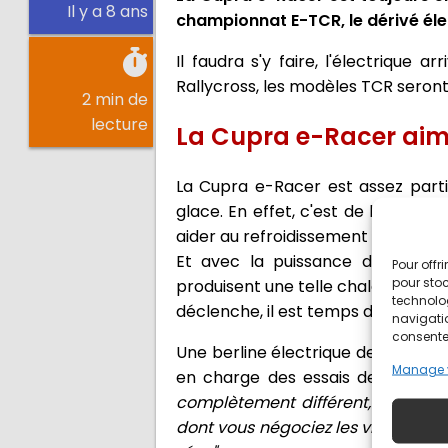
Il y a 8 ans
championnat E-TCR, le dérivé é
Il faudra s'y faire, l'électrique
Rallycross, les modèles TCR seront 
2 min de
lecture
La Cupra e-Racer aim
La Cupra e-Racer est assez partic
glace. En effet, c'est de la glace
aider au refroidissement des batte
Et avec la puissance développé
Pour offr
pour stoc
produisent une telle chaleur que le
technolo
déclenche, il est temps de rentrer 
navigatio
consentem
Une berline électrique demande un
Manage 
en charge des essais de la Cupra
complètement différent, il faut ut
dont vous négociez les virages et s