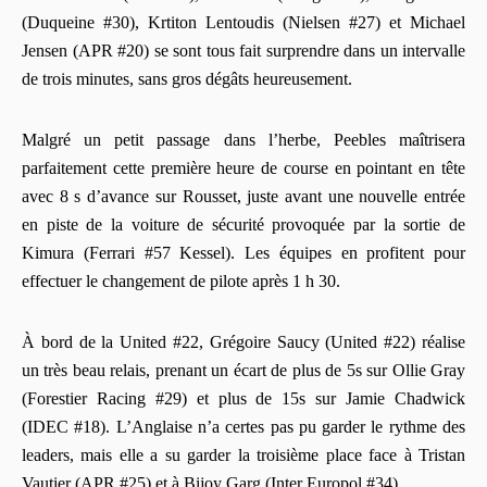
(Duqueine #30), Krtiton Lentoudis (Nielsen #27) et Michael
Jensen (APR #20) se sont tous fait surprendre dans un intervalle
de trois minutes, sans gros dégâts heureusement.
Malgré un petit passage dans l’herbe, Peebles maîtrisera
parfaitement cette première heure de course en pointant en tête
avec 8 s d’avance sur Rousset, juste avant une nouvelle entrée
en piste de la voiture de sécurité provoquée par la sortie de
Kimura (Ferrari #57 Kessel). Les équipes en profitent pour
effectuer le changement de pilote après 1 h 30.
À bord de la United #22, Grégoire Saucy (United #22) réalise
un très beau relais, prenant un écart de plus de 5s sur Ollie Gray
(Forestier Racing #29) et plus de 15s sur Jamie Chadwick
(IDEC #18). L’Anglaise n’a certes pas pu garder le rythme des
leaders, mais elle a su garder la troisième place face à Tristan
Vautier (APR #25) et à Bijoy Garg (Inter Europol #34).