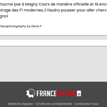
retourne pas à Magny Cours de manière officielle et là en
rage des F1 modernes, il faudra pousser pour aller cherch
gnol.
 Racephotography by Denis P
.
Mentions légales
•
Charte de confidentialité
•
Contactez-nous