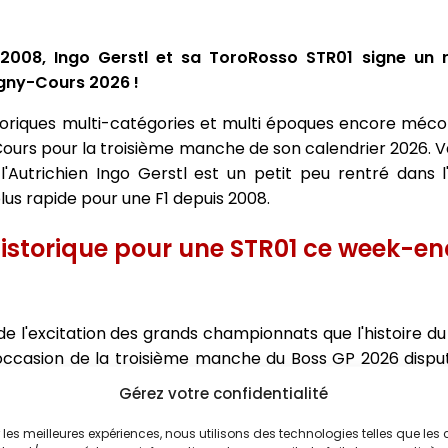
 2008, Ingo Gerstl et sa ToroRosso STR01 signe un 
agny-Cours 2026 !
riques multi-catégories et multi époques encore mécon
urs pour la troisième manche de son calendrier 2026. V
Autrichien Ingo Gerstl est un petit peu rentré dans l'h
lus rapide pour une F1 depuis 2008.
historique pour une STR01 ce week-e
de l'excitation des grands championnats que l'histoire du 
ccasion de la troisième manche du Boss GP 2026 disput
 volant de sa sublime ToroRosso STR01, un record du tour en
Gérez votre confidentialité
nt parce qu'il s'agit du tour le plus rapide signé pa
it depuis le départ du circuit du calendrier de la F1.
ir les meilleures expériences, nous utilisons des technologies telles que les