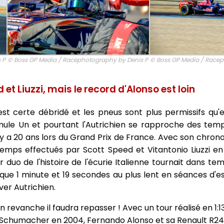
 P
© Boss GP Media / Racephotography by Denis P
© Boss GP Media / Racep
et Liuzzi, mais le record d'Alonso est loin
st certe débridé et les pneus sont plus permissifs qu'
rmule Un et pourtant l'Autrichien se rapproche des tem
l y a 20 ans lors du Grand Prix de France. Avec son chrono 
mps effectués par Scott Speed et Vitantonio Liuzzi en
 duo de l'histoire de l'écurie Italienne tournait dans tem
ue 1 minute et 19 secondes au plus lent en séances d'essai
er Autrichien.
n revanche il faudra repasser ! Avec un tour réalisé en 1:1
 Schumacher en 2004, Fernando Alonso et sa Renault R24 