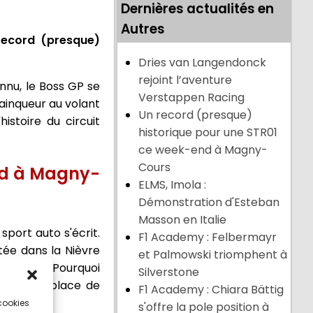
Dernières actualités en
Autres
record (presque)
Dries van Langendonck
rejoint l’aventure
nu, le Boss GP se
Verstappen Racing
ainqueur au volant
Un record (presque)
istoire du circuit
historique pour une STR01
ce week-end à Magny-
Cours
nd à Magny-
ELMS, Imola :
Démonstration d'Esteban
Masson en Italie
sport auto s'écrit.
F1 Academy : Felbermayr
ée dans la Nièvre
et Palmowski triomphent à
 1:20.417. Pourquoi
Silverstone
r une monoplace de
F1 Academy : Chiara Bättig
 cookies
s'offre la pole position à