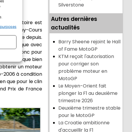
ces
Silverstone
e
s.
Autres dernières
l à l'histoire est
actualités
 purposes
ouler à Magny-Cours
e font rare depuis.
Barry Sheene rejoint le Hall
lle embarque avec
of Fame MotoGP
 avantage donc pour
KTM reçoit l'autorisation
STR01 embarque bien
pour corriger son
 obtenir un moteur
problème moteur en
ré-2006 à condition
MotoGP
ien que pour le clin
Le Moyen-Orient fait
and Prix de France
plonger la F1 au deuxième
trimestre 2026
Deuxième trimestre stable
pour le MotoGP
La Croatie ambitionne
d'accueillir la F1