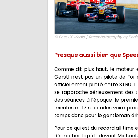
© Boss GP Media / Racephotography by Denis
Presque aussi bien que Speed 
Comme dit plus haut, le moteur e
Gerstl n'est pas un pilote de Fo
officiellement piloté cette STR01 i
se rapproche sérieusement des te
des séances à l'époque, le premier
minutes et 17 secondes voire presq
temps donc pour le gentleman driv
Pour ce qui est du record all time e
décrocher la pôle devant Michael