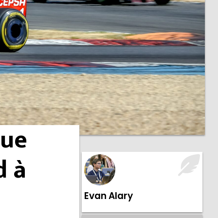
que
d à
Evan Alary