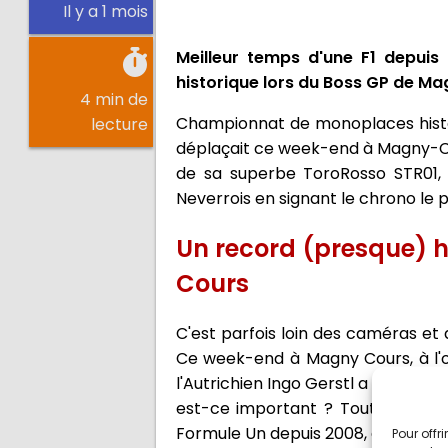
Il y a 1 mois
Meilleur temps d'une F1 depuis
historique lors du Boss GP de M
4 min de
Championnat de monoplaces histo
lecture
déplaçait ce week-end à Magny-Co
de sa superbe ToroRosso STR01, l'
Neverrois en signant le chrono le p
Un record (presque) 
Cours
C'est parfois loin des caméras et 
Ce week-end à Magny Cours, à l'o
l'Autrichien Ingo Gerstl a signé au
est-ce important ? Tout simpleme
Formule Un depuis 2008, autrement d
Pour offr