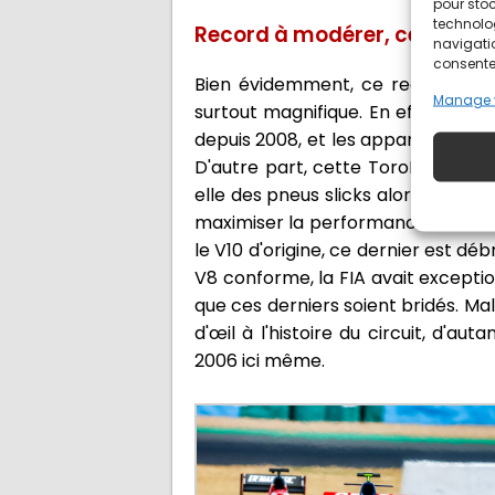
pour stoc
technolo
Record à modérer, certes m
navigatio
consentem
Bien évidemment, ce record est à 
Manage 
surtout magnifique. En effet, il f
depuis 2008, et les apparitions sur
D'autre part, cette ToroRosso S
elle des pneus slicks alors qu'en 
maximiser la performance, c'est su
le V10 d'origine, ce dernier est d
V8 conforme, la FIA avait exceptio
que ces derniers soient bridés. Malg
d'œil à l'histoire du circuit, d'
2006 ici même.