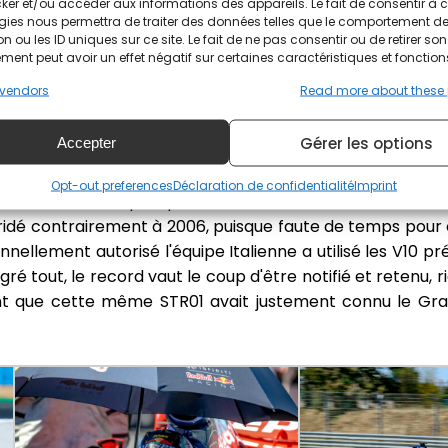
ker et/ou accéder aux informations des appareils. Le fait de consentir à 
gies nous permettra de traiter des données telles que le comportement d
ais record quand même !
n ou les ID uniques sur ce site. Le fait de ne pas consentir ou de retirer son
ent peut avoir un effet négatif sur certaines caractéristiques et fonction
modérer, mais la performance est belle et le clin d'œi
vendors
Read more about these
aut placer ce record dans son contexte. La F1 n'a plus r
 le circuit Neverrois des monoplaces les plus désirables s
Gérer les options
Accepter
TR01 a un avantage sous la manche et même deux ! Si e
2006 la F1 utilisait des pneus secs à rainures, un premier
Opt-out preferences
Déclaration de confidentialité
Imprint
rtout sous le capot que la différence se fait. Si cette 
ébridé contrairement à 2006, puisque faute de temps pour
nnellement autorisé l'équipe Italienne a utilisé les V10 p
ré tout, le record vaut le coup d'être notifié et retenu, r
autant que cette même STR01 avait justement connu le Gr