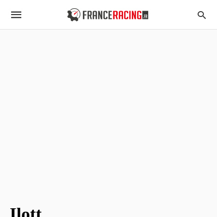
Ilott