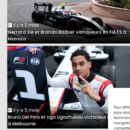
Il y a 2 mois
Gerrard Xie et Brando Badoer vainqueurs en FIA F3 à
Monaco
Pour offr
Il y a 5 mois
pour stoc
Bruno Del Pino et Ugo Ugochukwu victorieux en FIA F3
technolo
navigatio
à Melbourne
consentem