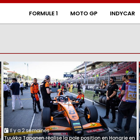
FORMULE 1
MOTO GP
INDYCAR
Il y a 2 semaines
Tuukka Taponen réalise la pole position en Hongrie en