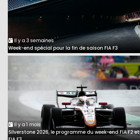
Il y a 3 semaines
Week-end spécial pour la fin de saison FIA F3
Il y a 1 mois
Silverstone 2026, le programme du week-end FIA F2 et
FIA F3