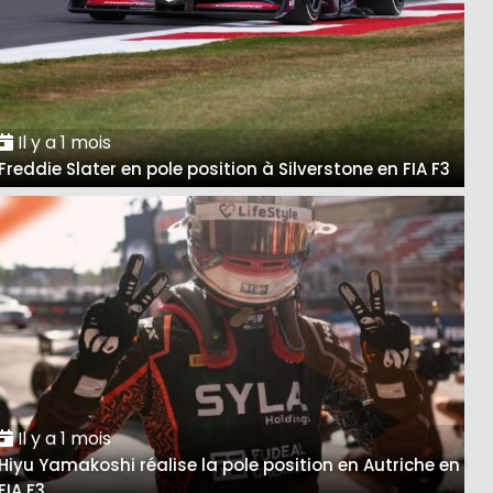
Il y a 1 mois
Freddie Slater en pole position à Silverstone en FIA F3
Il y a 1 mois
Hiyu Yamakoshi réalise la pole position en Autriche en
FIA F3