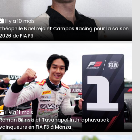
Il y a 10 mois
Théophile Nael rejoint Campos Racing pour la saison
2026 de FIA F3
Il y a 11 mois
Roman Bilinski et Tasanapol Inthraphuvasak
vainqueurs en FIA F3 à Monza