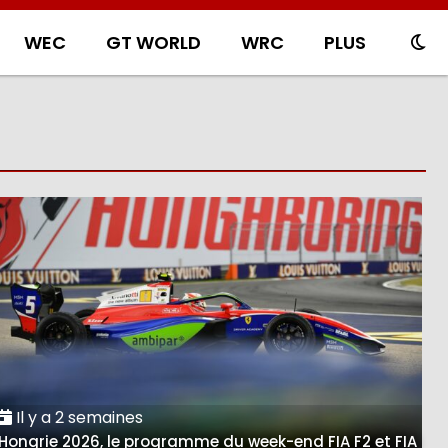
WEC
GT WORLD
WRC
PLUS
Il y a 2 semaines
Hongrie 2026, le programme du week-end FIA F2 et FIA