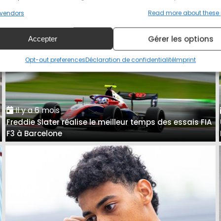
vendors
Read more about these
Gérer les options
Accepter
Opt-out preferences
Déclaration de confidentialité
Imprint
Il y a 6 mois
Freddie Slater réalise le meilleur temps des essais FIA
F3 à Barcelone