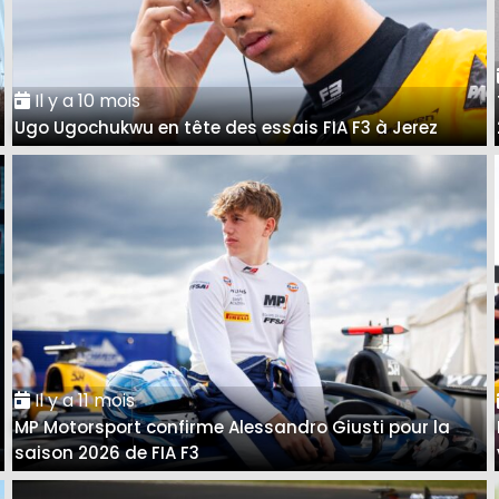
Il y a 10 mois
Ugo Ugochukwu en tête des essais FIA F3 à Jerez
Il y a 11 mois
MP Motorsport confirme Alessandro Giusti pour la
saison 2026 de FIA F3