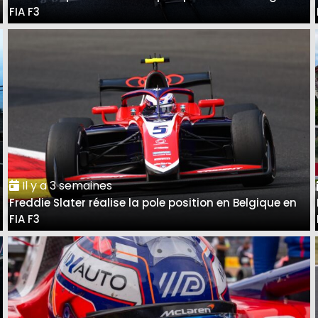
FIA F3
Il y a 3 semaines
Freddie Slater réalise la pole position en Belgique en
FIA F3