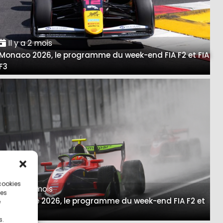
Il y a 2 mois
Monaco 2026, le programme du week-end FIA F2 et FIA
F3
 cookies
Il y a 5 mois
ces
Melbourne 2026, le programme du week-end FIA F2 et
e
FIA F3
s.