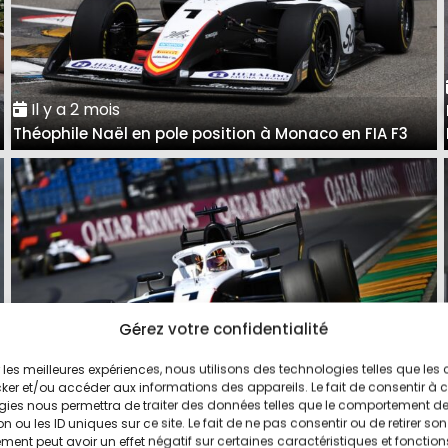
Il y a 2 mois
Théophile Naël en pole position à Monaco en FIA F3
Gérez votre confidentialité
ir les meilleures expériences, nous utilisons des technologies telles que les
Il y a 5 mois
ker et/ou accéder aux informations des appareils. Le fait de consentir à 
Théophile Naël réalise la pole position à Melbourne en
gies nous permettra de traiter des données telles que le comportement d
n ou les ID uniques sur ce site. Le fait de ne pas consentir ou de retirer son
FIA F3
ent peut avoir un effet négatif sur certaines caractéristiques et fonction