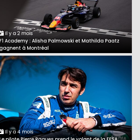
Il y a 2 mois
F1 Academy : Alisha Palmowski et Mathilda Paatz
gagnent à Montréal
Il y a 4 mois
Le pilote Pierre Ragues prend le volant de la FFSA