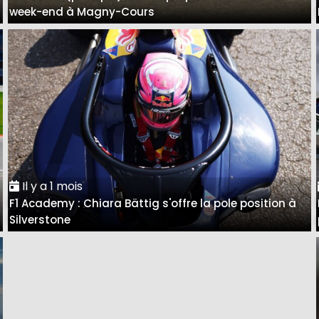
week-end à Magny-Cours
Il y a 1 mois
F1 Academy : Chiara Bättig s'offre la pole position à
Silverstone