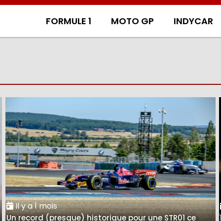
FORMULE 1
MOTO GP
INDYCAR
Il y a 1 mois
Un record (presque) historique pour une STR01 ce