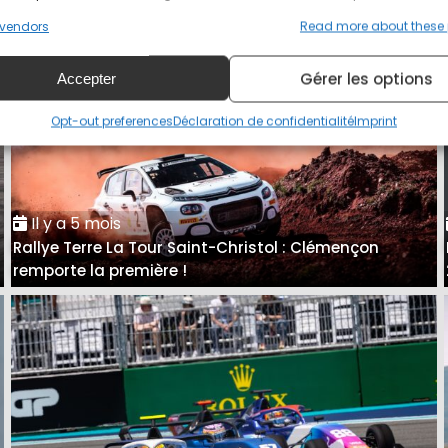
vendors
Read more about these
Gérer les options
Accepter
Opt-out preferences
Déclaration de confidentialité
Imprint
Il y a 5 mois
Rallye Terre La Tour Saint-Christol : Clémençon
remporte la première !