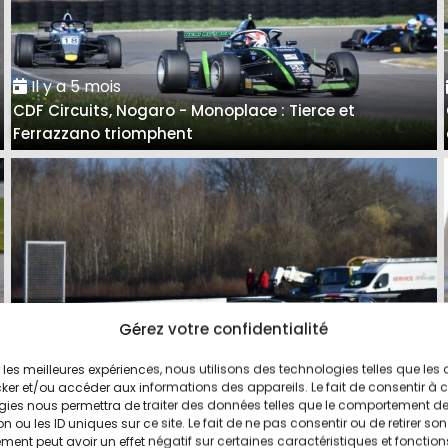
Il y a 5 mois
CDF Circuits, Nogaro - Monoplace : Tierce et
Ferrazzano triomphent
Gérez votre confidentialité
ir les meilleures expériences, nous utilisons des technologies telles que les
Il y a 5 mois
ker et/ou accéder aux informations des appareils. Le fait de consentir à 
CDF Circuits - Nogaro, Berline/GT B : Roland Chotard,
gies nous permettra de traiter des données telles que le comportement d
n ou les ID uniques sur ce site. Le fait de ne pas consentir ou de retirer son
en habitué
ent peut avoir un effet négatif sur certaines caractéristiques et fonction