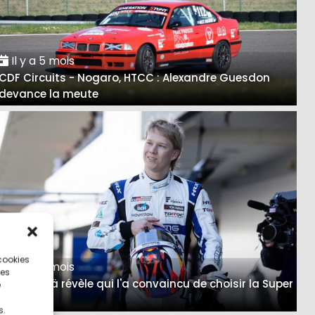
Il y a 5 mois
CDF Circuits - Nogaro, HTCC : Alexandre Guesdon
devance la meute
 cookies
Il y a 5 mois
ces
Rovanperä révèle qui l'a convaincu de choisir la Super
e
Formula
s.