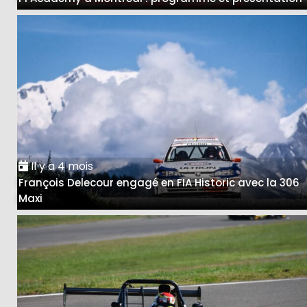
Il y a 4 mois
François Delecour engagé en FIA Historic avec la 306
Maxi