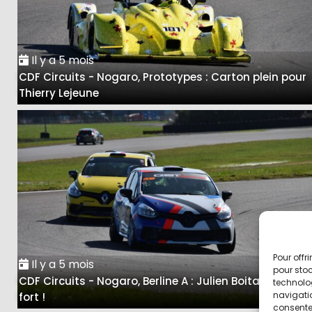
Il y a 5 mois
CDF Circuits - Nogaro, Prototypes : Carton plein pour
Thierry Lejeune
Pour offr
Il y a 5 mois
pour stoc
CDF Circuits - Nogaro, Berline A : Julien Boitard, trop
technolo
navigatio
fort !
consentem