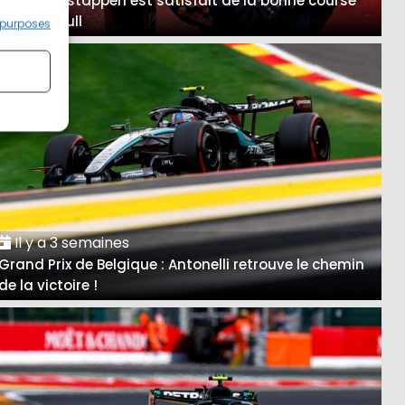
A Spa, Verstappen est satisfait de la bonne course
des Red Bull
 purposes
Il y a 3 semaines
Grand Prix de Belgique : Antonelli retrouve le chemin
de la victoire !