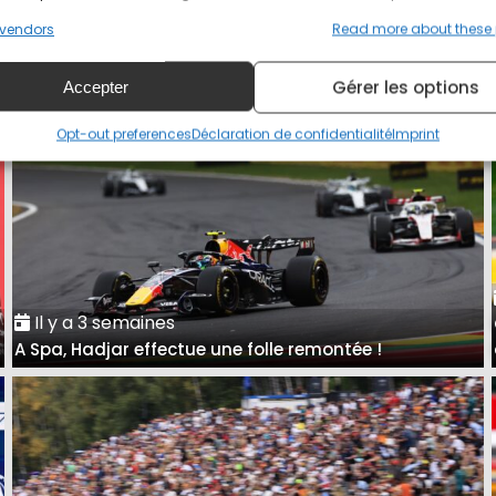
Grand Prix de Hongrie : présentation et horaires
vendors
Read more about these
Gérer les options
Accepter
Opt-out preferences
Déclaration de confidentialité
Imprint
Il y a 3 semaines
A Spa, Hadjar effectue une folle remontée !