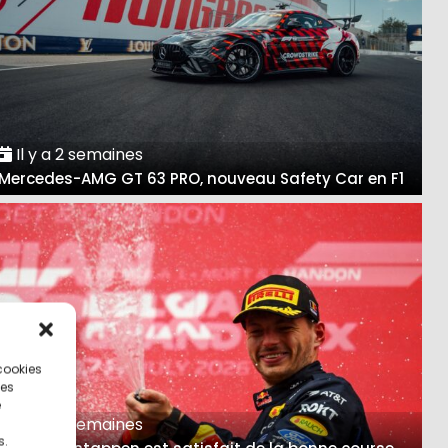
Il y a 2 semaines
Mercedes-AMG GT 63 PRO, nouveau Safety Car en F1
 cookies
ces
e
Il y a 3 semaines
s.