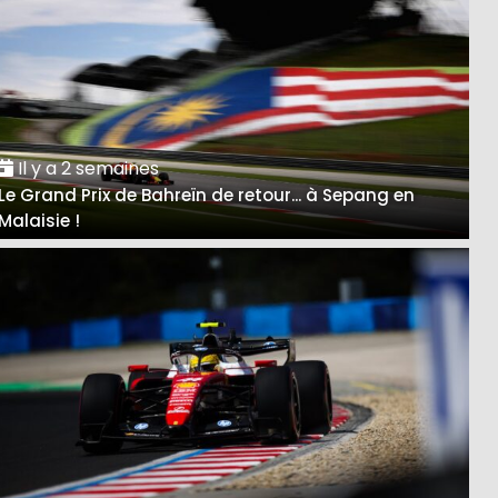
Il y a 2 semaines
Le Grand Prix de Bahreïn de retour... à Sepang en
Malaisie !