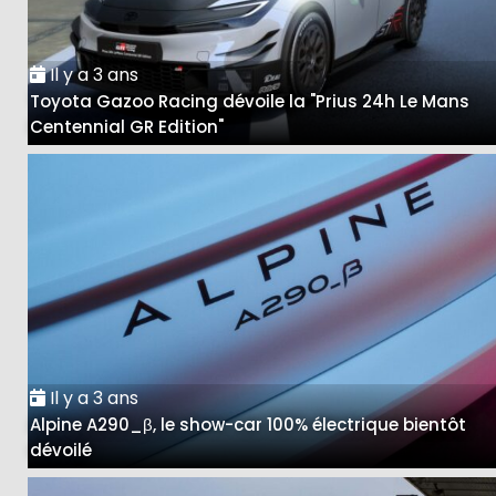
Il y a 3 ans
Toyota Gazoo Racing dévoile la "Prius 24h Le Mans
Centennial GR Edition"
Il y a 3 ans
Alpine A290_β, le show-car 100% électrique bientôt
dévoilé