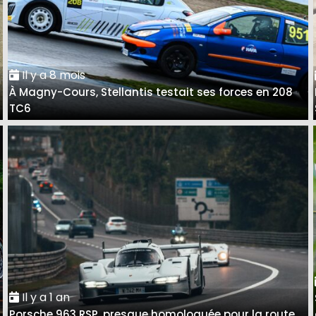
Il y a 8 mois
À Magny-Cours, Stellantis testait ses forces en 208
TC6
Il y a 1 an
Porsche 963 RSP, presque homologuée pour la route