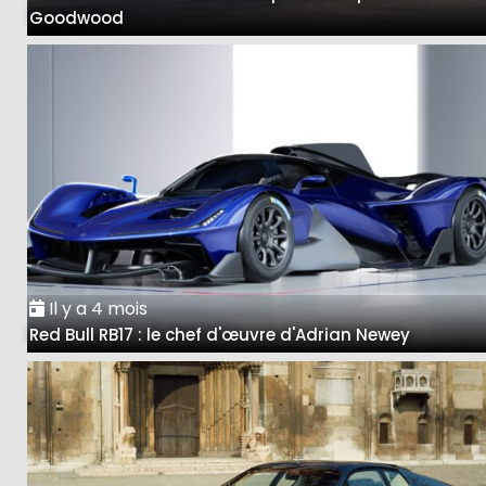
Goodwood
Il y a 4 mois
Red Bull RB17 : le chef d'œuvre d'Adrian Newey