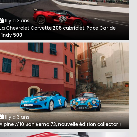
Il y a 3 ans
La Chevrolet Corvette Z06 cabriolet, Pace Car de
l'Indy 500
Il y a 3 ans
Alpine A110 San Remo 73, nouvelle édition collector !