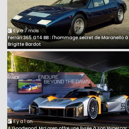
Il y a 7 mois
Ferrari 365 GT4 BB : l'hommage secret de Maranello à
Brigitte Bardot
Il y a 1 an
A Goodwood, McLaren offre une livrée à son Hypercar