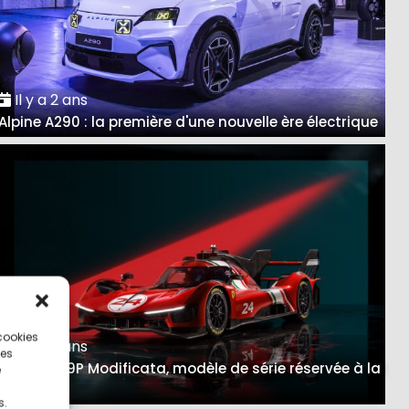
Il y a 2 ans
Alpine A290 : la première d'une nouvelle ère électrique
 cookies
Il y a 3 ans
ces
Ferrari 499P Modificata, modèle de série réservée à la
e
piste
s.