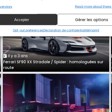
vendors
Read more about these
Gérer les options
Accepter
Opt-out preferences
Déclaration de confidentialité
Imprint
Il y a 3 ans
Ferrari SF90 XX Stradale / Spider : homologuées sur
e
route