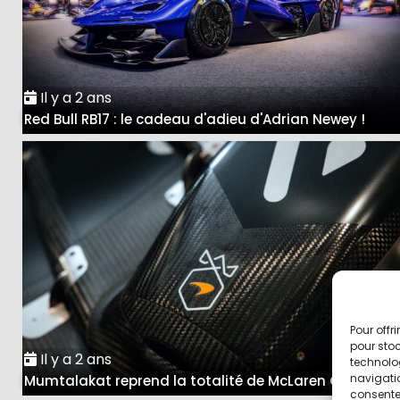
Il y a 2 ans
Red Bull RB17 : le cadeau d'adieu d'Adrian Newey !
Pour offr
pour stoc
Il y a 2 ans
technolo
navigatio
Mumtalakat reprend la totalité de McLaren Group
consentem