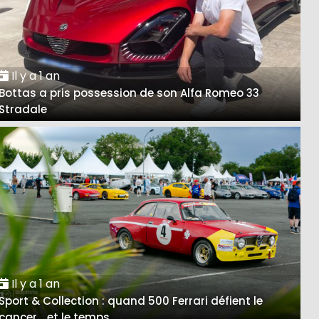
Il y a 1 an
Bottas a pris possession de son Alfa Romeo 33
Stradale
Il y a 1 an
Sport & Collection : quand 500 Ferrari défient le
cancer… et le temps