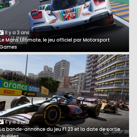
Il y a 3 ans
Le Mans Ultimate, le jeu officiel par Motorsport
Games
Il y a 3 ans
La bande-annonce du jeu F1 23 et la date de sortie
révélées