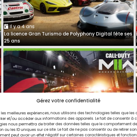
Il y a 4 ans
La licence Gran Turismo de Polyphony Digital fête ses
25 ans
Gérez votre confidentialité
ir les meilleures expériences, nous utilisons des technologies telles que les
Il y a 4 ans
ker et/ou accéder aux informations des appareils. Le fait de consentir à 
Le tracé de Singapour jouable dans Call of Duty :
gies nous permettra de traiter des données telles que le comportement d
n ou les ID uniques sur ce site. Le fait de ne pas consentir ou de retirer son
Modern Warfare II
ent peut avoir un effet négatif sur certaines caractéristiques et fonction