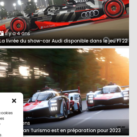
Il y a 4 ans
La livrée du show-car Audi disponible dans le jeu F1 22
 cookies
ces
Il y a 4 ans
e
Un film Gran Turismo est en préparation pour 2023
s.