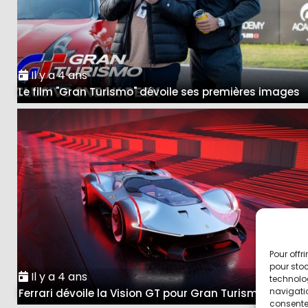
Il y a 4 ans
Le film "Gran Turismo" dévoile ses premières images
Pour offr
pour stoc
Il y a 4 ans
technolo
navigatio
Ferrari dévoile la Vision GT pour Gran Turismo 7
consentem