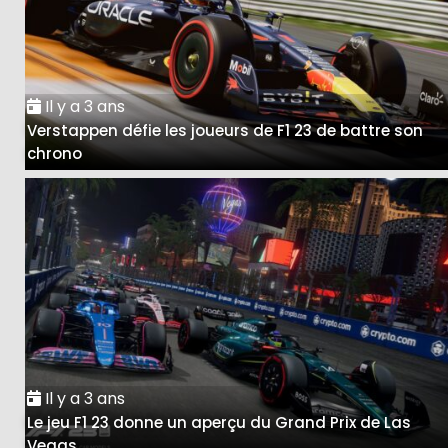
Il y a 3 ans
Verstappen défie les joueurs de F1 23 de battre son
chrono
Il y a 3 ans
Le jeu F1 23 donne un aperçu du Grand Prix de Las
Vegas